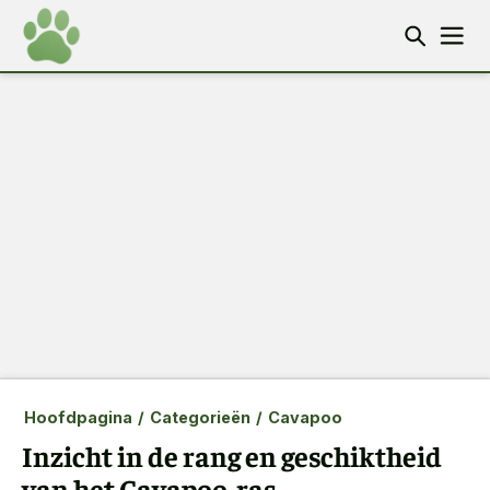
Hoofdpagina
/
Categorieën
/
Cavapoo
Inzicht in de rang en geschiktheid
van het Cavapoo-ras