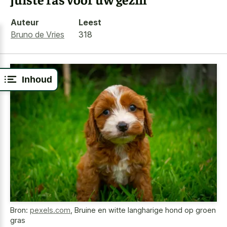
Auteur
Leest
Bruno de Vries
318
Inhoud
Bron:
pexels.com
,
Bruine en witte langharige hond op groen
gras