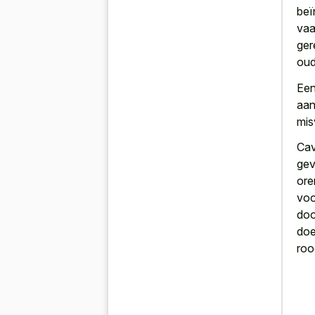
beï
vaa
ger
oud
Een
aan
mis
Cav
gev
ore
voo
doo
doe
roo