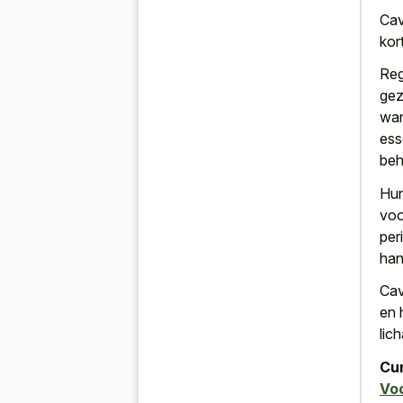
Cav
kor
Reg
gez
wan
ess
beh
Hun
voo
per
han
Cav
en 
lic
Cur
Vo