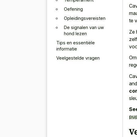
Cav
Oefening
maa
Opleidingsvereisten
te 
De signalen van uw
Ze 
hond lezen
zel
Tips en essentiële
voo
informatie
Om 
Veelgestelde vragen
reg
Cav
and
con
sleu
See
pu
V