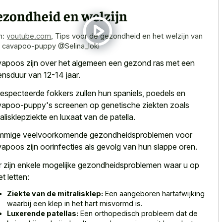
ezondheid en welzijn
n:
youtube.com
,
Tips voor de gezondheid en het welzijn van
 cavapoo-puppy @Selina_loki
apoos zijn over het algemeen een gezond ras met een
ensduur van 12-14 jaar.
especteerde fokkers zullen hun spaniels, poedels en
apoo-puppy's screenen op genetische ziekten zoals
ralisklepziekte en luxaat van de patella.
mige veelvoorkomende gezondheidsproblemen voor
apoos zijn oorinfecties als gevolg van hun slappe oren.
r zijn enkele mogelijke gezondheidsproblemen waar u op
t letten:
Ziekte van de mitralisklep:
Een aangeboren hartafwijking
waarbij een klep in het hart misvormd is.
Luxerende patellas:
Een orthopedisch probleem dat de