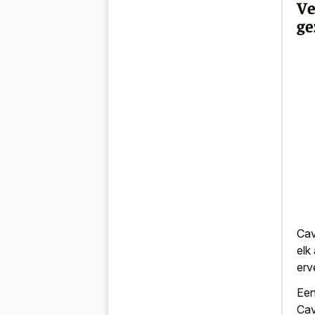
Ve
ge
Cav
elk
erv
Een
Cav