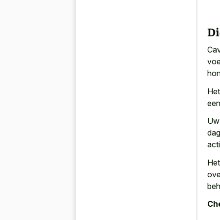
Di
Cav
voe
hon
Het
een
Uw 
dag
act
Het
ove
beh
Che