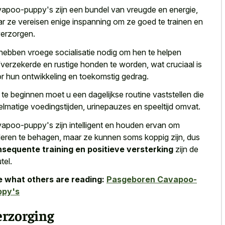
apoo-puppy's zijn een bundel van vreugde en energie,
r ze vereisen enige inspanning om ze goed te trainen en
verzorgen.
hebben vroege socialisatie nodig om hen te
helpen
fverzekerde en rustige honden
te worden, wat cruciaal is
r hun ontwikkeling en toekomstig gedrag.
te beginnen moet u een dagelijkse routine vaststellen die
elmatige voedingstijden, urinepauzes en speeltijd omvat.
apoo-puppy's zijn intelligent en houden ervan om
eren te behagen, maar ze kunnen soms koppig zijn, dus
sequente training en positieve versterking
zijn de
tel.
 what others are reading:
Pasgeboren Cavapoo-
ppy's
erzorging