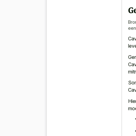
G
Bro
een
Cav
lev
Ger
Cav
mit
Som
Cav
Hie
moe