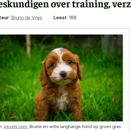
eskundigen over training, ver
teur
Bruno de Vries
Leest
166
n:
pexels.com
,
Bruine en witte langharige hond op groen gras