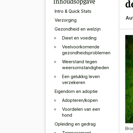
Inhoudsopgave
d
Intro & Quick Stats
Au
Verzorging
Gezondheid en welzijn
Dieet en voeding
Veelvoorkomende
gezondheidsproblemen
Weerstand tegen
weersomstandigheden
Een gelukkig leven
verzekeren
Eigendom en adoptie
Adopteren/kopen
Voordelen van een
hond
Opleiding en gedrag
Bro
Temperament