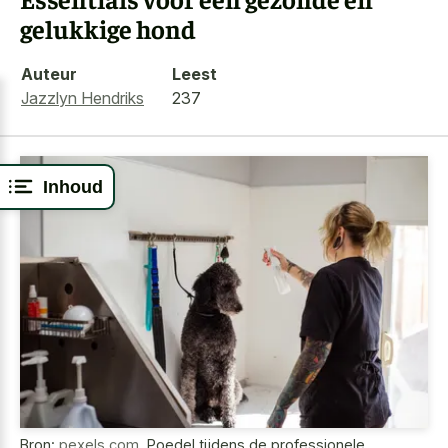
gelukkige hond
Auteur
Leest
Jazzlyn Hendriks
237
Inhoud
Bron:
pexels.com
,
Poedel tijdens de professionele