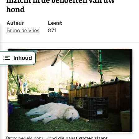
hond
Auteur
Leest
Bruno de Vries
871
Inhoud
Bron:
pexels.com
,
Hond die naast kratten slaapt