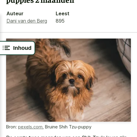
Auteur
Leest
Dani van den Berg
895
Inhoud
Bron:
pexels.com
,
Bruine Shih Tzu-puppy