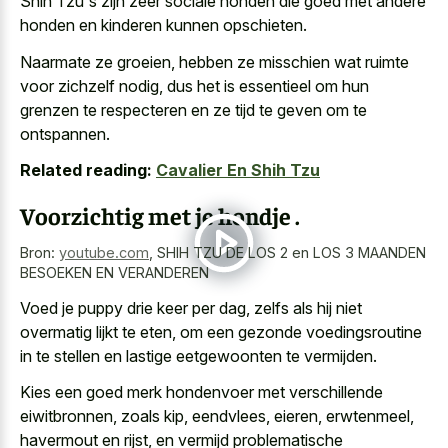
Shih Tzu's zijn zeer sociale honden die goed met andere
honden en kinderen kunnen opschieten.
Naarmate ze groeien, hebben ze misschien wat ruimte
voor zichzelf nodig, dus het is essentieel om hun
grenzen te respecteren en ze tijd te geven om te
ontspannen.
Related reading:
Cavalier En Shih Tzu
Voorzichtig met je hondje .
Bron:
youtube.com
,
SHIH TZU DE LOS 2 en LOS 3 MAANDEN
BESOEKEN EN VERANDEREN
Voed je puppy drie keer per dag, zelfs als hij niet
overmatig lijkt te eten, om een gezonde voedingsroutine
in te stellen en lastige eetgewoonten te vermijden.
Kies een goed merk hondenvoer met verschillende
eiwitbronnen, zoals kip, eendvlees, eieren, erwtenmeel,
havermout en rijst, en vermijd problematische