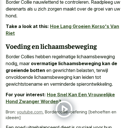
Border Collie nauwlettend te controleren. Raadpleeg uw
dierenarts als u zich zorgen maakt over de groei van uw
hond.
Take a look at this:
Hoe Lang Groeien Korso's Van
Riet
Voeding en lichaamsbeweging
Border Collies hebben regelmatige lichaamsbeweging
nodig, maar
overmatige lichaamsbeweging kan de
groeiende botten
en gewrichten belasten, terwijl
onvoldoende lichaamsbeweging kan leiden tot
gewichtstoename en verminderde spierontwikkeling.
For your interest:
Hoe Snel Kan Een Vrouwelijke
Hond Zwanger Worden?
Bron:
youtube.com
,
Bordercollie-oefening [behoeften en
ideeën]
Een goed uitgebalanceerd dieet is cruciaal voor hun