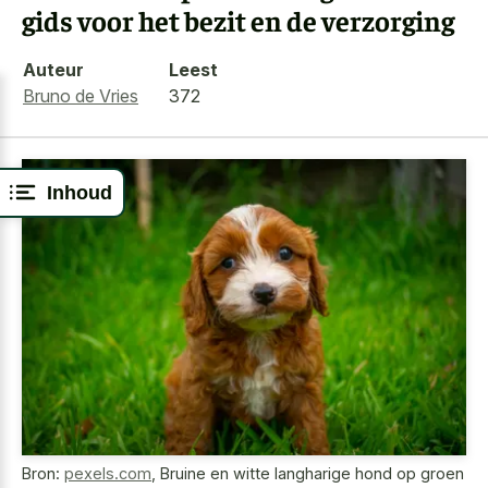
gids voor het bezit en de verzorging
Auteur
Leest
Bruno de Vries
372
Inhoud
Bron:
pexels.com
,
Bruine en witte langharige hond op groen