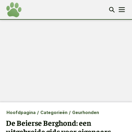
Hoofdpagina
/
Categorieën
/
Geurhonden
De Beierse Berghond: een
uitgebreide gids voor eigenaars