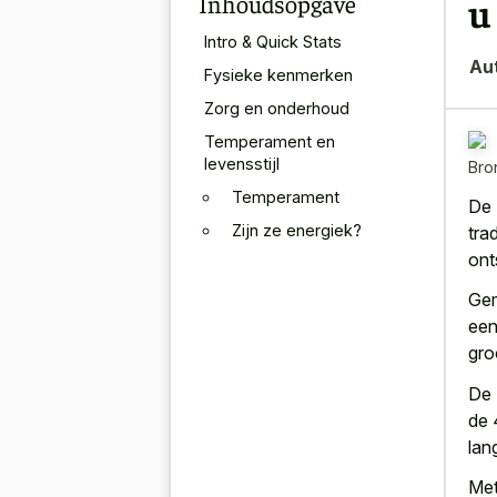
Inhoudsopgave
u
Intro & Quick Stats
Au
Fysieke kenmerken
Zorg en onderhoud
Temperament en
levensstijl
Bro
Temperament
De 
Zijn ze energiek?
tra
ont
Gem
een
gro
De 
de 
lan
Met