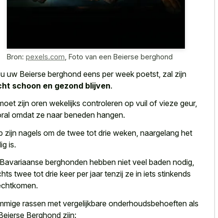
Bron:
pexels.com
,
Foto van een Beierse berghond
 u uw Beierse berghond eens per week poetst, zal zijn
ht schoon en gezond blijven
.
moet zijn oren wekelijks controleren op vuil of vieze geur,
ral omdat ze naar beneden hangen.
p zijn nagels om de twee tot drie weken, naargelang het
ig is.
Bavariaanse berghonden hebben niet veel baden nodig,
chts twee tot drie keer per jaar tenzij ze in iets stinkends
echtkomen.
mige rassen met vergelijkbare onderhoudsbehoeften als
Beierse Berghond zijn: