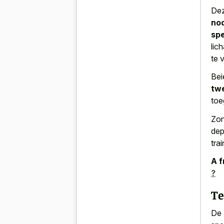
De
no
spe
lic
te 
Bei
tw
toe
Zon
dep
tra
A f
?
T
De 