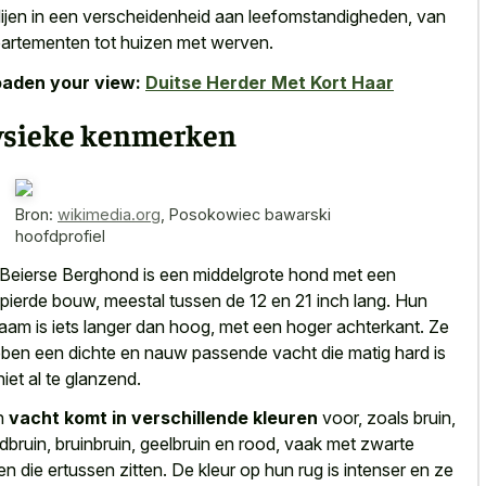
ijen in een verscheidenheid aan leefomstandigheden, van
artementen tot huizen met werven.
aden your view:
Duitse Herder Met Kort Haar
ysieke kenmerken
Bron:
wikimedia.org
,
Posokowiec bawarski
hoofdprofiel
Beierse Berghond is een middelgrote hond met een
pierde bouw, meestal tussen de 12 en 21 inch lang. Hun
haam is iets langer dan hoog, met een hoger achterkant. Ze
ben een dichte en
nauw passende vacht die matig hard
is
niet al te glanzend.
n
vacht komt in verschillende kleuren
voor, zoals bruin,
dbruin, bruinbruin, geelbruin en rood, vaak met
zwarte
en die ertussen zitten
. De kleur op hun rug is intenser en ze