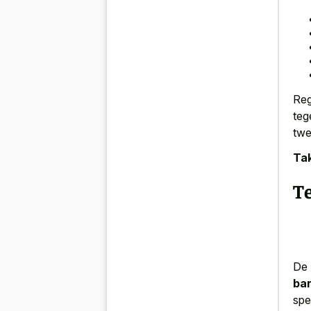
Reg
teg
twe
Tak
T
De 
ba
spe