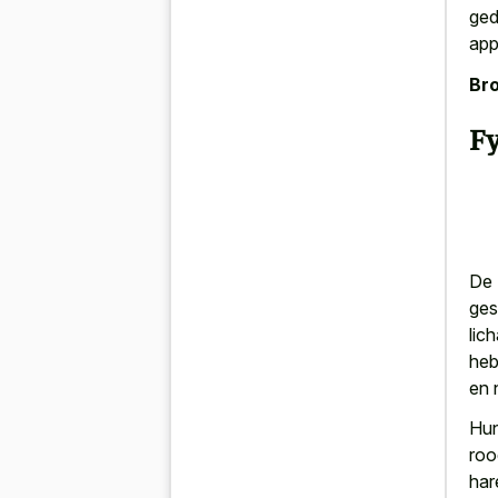
ged
app
Bro
F
De 
ges
lic
heb
en 
Hu
roo
har