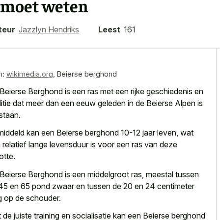
 moet weten
teur
Jazzlyn Hendriks
Leest
161
n:
wikimedia.org
,
Beierse berghond
Beierse Berghond is een ras met een rijke geschiedenis en
ditie dat meer dan een eeuw geleden in de Beierse Alpen is
staan.
iddeld kan een Beierse berghond 10-12 jaar leven, wat
 relatief lange levensduur is voor een ras van deze
otte.
Beierse Berghond is een middelgroot ras, meestal tussen
45 en 65 pond zwaar en tussen de 20 en 24 centimeter
g op de schouder.
 de juiste training en socialisatie kan een Beierse berghond