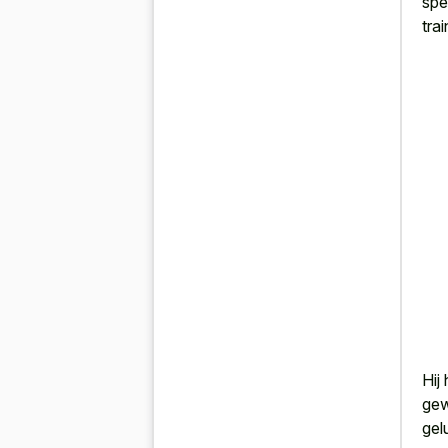
spe
trai
Hij
gew
gel