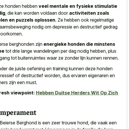
ze honden hebben
veel mentale en fysieke stimulatie
dig
, die kan worden voldaan door
activiteiten zoals
len en puzzels oplossen
. Ze hebben ook regelmatige
haamsbeweging nodig om depressie en destructief gedrag
voorkomen.
erse berghonden zijn
energieke honden die minstens
ee
tot drie lange wandelingen per dag nodig hebben, plus
gang tot buitenruimtes waar ze zonder lijn kunnen rennen.
der de juiste oefening en training kunnen
deze honden
ressief of destructief worden
, dus ervaren eigenaren en
iners zijn een must.
resh viewpoint:
Hebben Duitse Herders Wit Op Zich
emperament
Beierse Berghond is een zeer trouwe hond, die vaak een