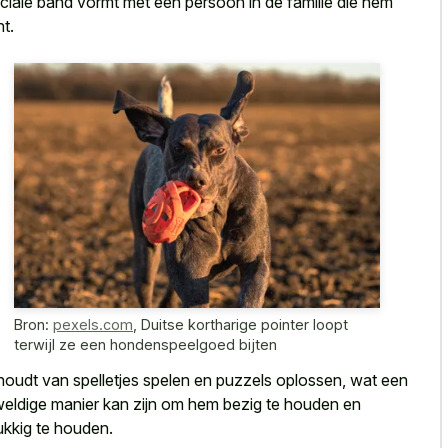
ciale band vormt met één persoon in de familie die hem
nt.
Bron:
pexels.com
,
Duitse kortharige pointer loopt
terwijl ze een hondenspeelgoed bijten
 houdt van
spelletjes spelen en puzzels oplossen
, wat een
eldige manier kan zijn om hem bezig te houden en
ukkig te houden.