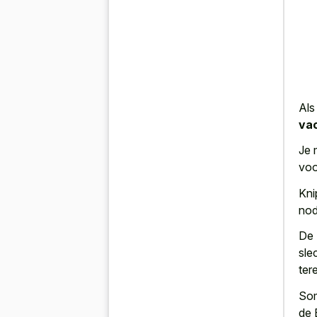
Als
vac
Je 
voo
Kni
nod
De 
sle
ter
Som
de 