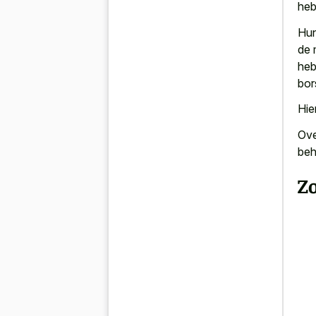
heb
Hun
de 
heb
bors
Hie
Ove
beh
Z