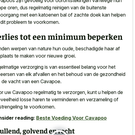
apoos zijn gevoelig voor oorontstekingen vanwege hun
ppe oren, dus
regelmatig reinigen van de
buitenste
hoorgang
met een
katoenen bal
of zachte doek
kan helpen
dit probleem te voorkomen.
erlies tot een minimum beperken
den werpen van nature hun oude, beschadigde haar af
plaats te maken voor nieuwe groei.
elmatige verzorging is van essentieel belang voor het
eersen van elk afvallen en het behoud van de gezondheid
 de vacht van een Cavapoe.
r uw Cavapoo regelmatig te verzorgen, kunt
u helpen de
veelheid losse haren
te verminderen en verzameling of
strengeling te voorkomen.
sider reading:
Beste Voeding Voor Cavapoo
ullend, golvend en recht