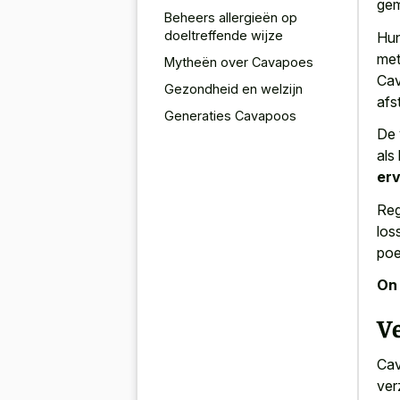
gem
Beheers allergieën op
doeltreffende wijze
Hun
me
Mytheën over Cavapoes
Cav
Gezondheid en welzijn
afs
Generaties Cavapoos
De 
als
er
Reg
los
poe
On 
V
Cav
ver