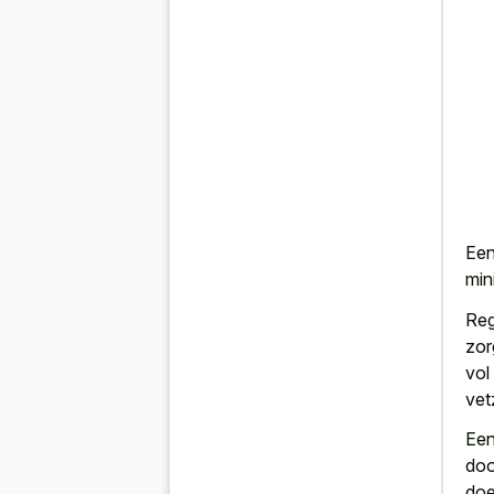
Een
min
Reg
zor
vol
vet
Een
doo
doe