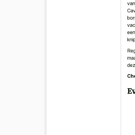
van
Cav
bor
vac
een
kni
Reg
maa
dez
Che
E