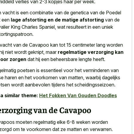
iddeld verlies van
2-3 kopjes
haar per week
.
 vacht is een combinatie van de genetica van de Poedel
t een
lage afstorting en de matige afstorting
van de
alier King Charles Spaniel, wat resulteert in een uniek
tortingspatroon.
vacht van de Cavapoo kan tot 15 centimeter lang worden
 hij niet wordt geknipt, maar
regelmatige verzorging kan
voor zorgen
dat hij een beheersbare lengte heeft.
elmatig poetsen is essentieel voor het verminderen van
se haren en het voorkomen van matten, waarbij dagelijks
tsen wordt aanbevolen tijdens het scheidingsseizoen.
a similar theme:
Het Fokken Van Gouden Doodles
erzorging van de Cavapoo
apoos moeten regelmatig elke 6-8 weken worden
zorgd om te voorkomen dat ze matten en verwarren.