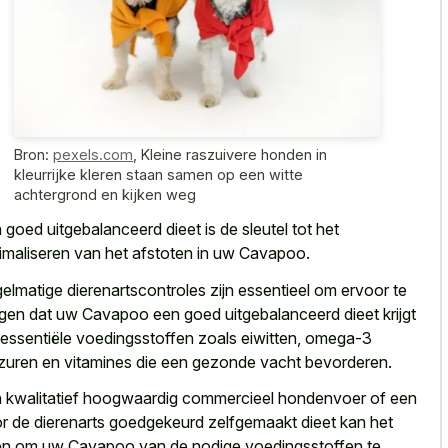
Bron:
pexels.com
,
Kleine raszuivere honden in
kleurrijke kleren staan samen op een witte
achtergrond en kijken weg
 goed uitgebalanceerd dieet is de sleutel tot het
imaliseren van het afstoten in uw Cavapoo.
elmatige dierenartscontroles zijn essentieel om ervoor te
gen dat uw Cavapoo een goed uitgebalanceerd dieet krijgt
 essentiële voedingsstoffen zoals eiwitten, omega-3
zuren en vitamines die een gezonde vacht bevorderen.
 kwalitatief hoogwaardig commercieel hondenvoer of een
r de dierenarts goedgekeurd zelfgemaakt dieet kan het
n om uw Cavapoo van de nodige voedingsstoffen te