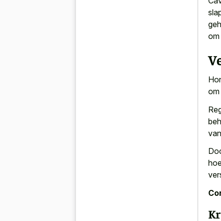
Cav
sla
ge
om 
V
Hon
om 
Reg
beh
van
Doo
hoe
ver
Con
Kr