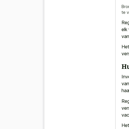
Bro
te 
Reg
elk
van
He
ver
Hu
Inv
van
haa
Reg
ver
vac
Het