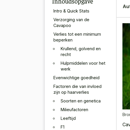
Inhoudsopgave
Au
Intro & Quick Stats
Verzorging van de
Cavapoo
Verlies tot een minimum
beperken
Krullend, golvend en
recht
Hulpmiddelen voor het
werk
Evenwichtige goedheid
Factoren die van invloed
zijn op haarverlies
Soorten en genetica
Milieufactoren
Bro
Leeftijd
Cav
F1