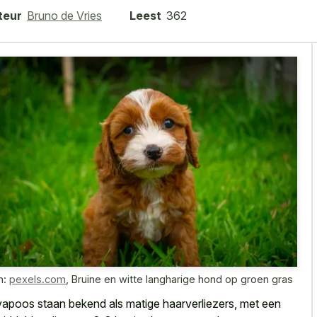
teur
Bruno de Vries
Leest
362
n:
pexels.com
,
Bruine en witte langharige hond op groen gras
apoos staan bekend als matige haarverliezers, met een