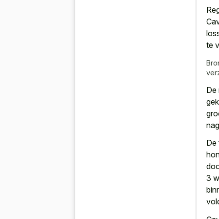
Reg
Cav
los
te 
Bro
ver
De 
gek
gro
nag
De 
hon
doo
3 w
bin
vol