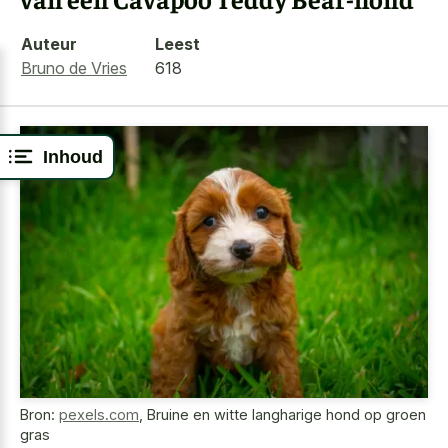
Auteur
Leest
Bruno de Vries
618
Inhoud
Bron:
pexels.com
,
Bruine en witte langharige hond op groen
gras