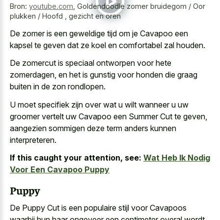
Bron:
youtube.com
,
Goldendoodle zomer bruidegom / Oor
plukken / Hoofd , gezicht en oren
De zomer is een geweldige tijd om je Cavapoo een
kapsel te geven dat ze koel en comfortabel zal houden.
De zomercut is
speciaal ontworpen voor hete
zomerdagen
, en het is gunstig voor honden die graag
buiten in de zon rondlopen.
U moet specifiek zijn over wat u wilt wanneer u uw
groomer vertelt uw Cavapoo een Summer Cut te geven,
aangezien sommigen deze term anders kunnen
interpreteren.
If this caught your attention, see:
Wat Heb Ik Nodig
Voor Een Cavapoo Puppy
Puppy
De Puppy Cut is een populaire stijl voor Cavapoos
waarbij hun haar ongeveer een centimeter overal wordt