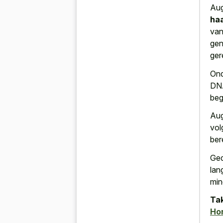
Aug
haa
van
gen
ger
Ond
DNA
beg
Aug
vol
ber
Ged
lan
min
Tak
Ho