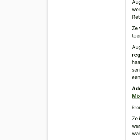
Aug
wer
Ret
Ze 
toe
Aug
re
haa
ser
een
Add
Mi
Bro
Ze 
wan
wak