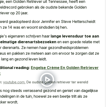
ie, een Golden Retriever uit Tennessee, heeft een
eldrecord gebroken als de oudste bekende Golden
riever op 20 jaar.
werd geadopteerd door Jennifer en Steve Hetterscheidt
n ze 14 was en woont sindsdien bij hen.
ie's eigenaren schrijven haar
lange levensduur toe aan
gelmatige dierenartsbezoeken
en een goede relatie met
r dierenarts. Ze nemen haar gezondheidsproblemen
ieus en pakken ze meteen aan om ervoor te zorgen dat ze
 lang en gezond leven leidt.
itional reading:
Engelse Crème En Golden Retriever
x
n:
youtube.com
,
De oudste golden retriever ter wereld
is nog steeds verrassend gezond en geniet van dagelijkse
delingen in de tuin, hoewel ze een
beetje trilt als ze
ker wordt
.