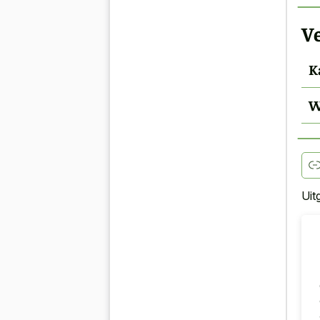
Ve
K
W
Uit