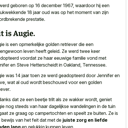
 werd geboren op 16 december 1967, waardoor hij een
rukwekkende 18 jaar oud was op het moment van zijn
ordbrekende prestatie.
t is Augie.
ie is een
opmerkelijke golden retriever die een
tengewoon leven
heeft geleid. Ze werd twee keer
dopteerd voordat ze haar eeuwige familie vond met
nifer en Steve Hetterscheidt in Oakland, Tennessee.
gie was
14 jaar toen ze werd geadopteerd
door Jennifer en
ve, wat al
oud wordt beschouwd voor een golden
riever
.
anks dat ze een beetje trilt als ze wakker wordt, geniet
ie nog steeds van haar dagelijkse wandelingen in de tuin
gaat ze graag op campertochten en speelt ze buiten. Ze is
 bewijs van het feit dat met de
juiste zorg en liefde
nden lang
en gelukkig kunnen leven.