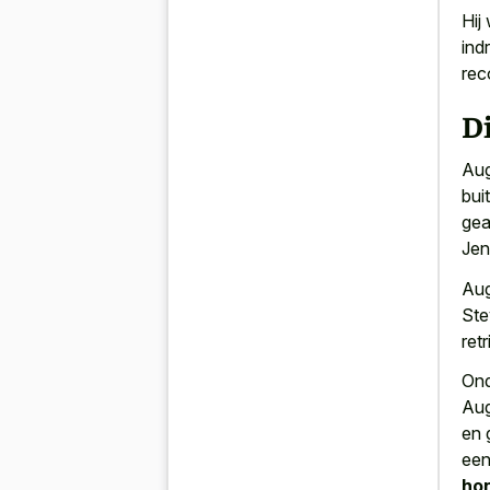
Hij
ind
rec
Di
Aug
bui
gea
Jen
Au
Ste
ret
Ond
Aug
en 
een
ho