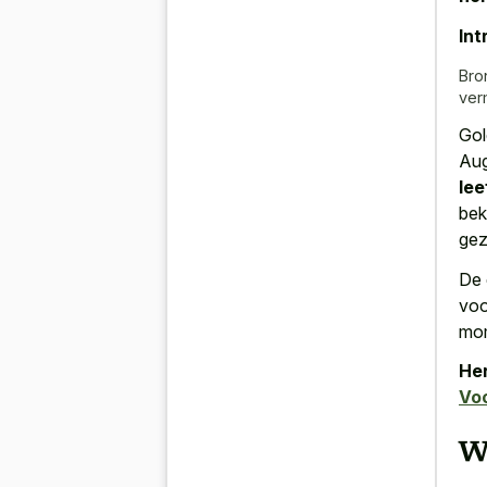
Int
Bro
ver
Gol
Aug
lee
bek
gez
De 
voo
mom
Her
Vo
W