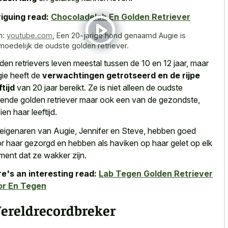
riguing read:
Chocoladelab En Golden Retriever
n:
youtube.com
,
Een 20-jarige hond genaamd Augie is
moedelijk de oudste golden retriever.
den retrievers leven meestal tussen de 10 en 12 jaar, maar
ie heeft de
verwachtingen getrotseerd en de rijpe
ftijd
van 20 jaar bereikt. Ze is niet alleen de oudste
ende golden retriever maar ook een van de gezondste,
ien haar leeftijd.
eigenaren van Augie, Jennifer en Steve, hebben goed
r haar gezorgd en hebben als haviken op haar gelet op elk
ent dat ze wakker zijn.
e's an interesting read:
Lab Tegen Golden Retriever
or En Tegen
ereldrecordbreker