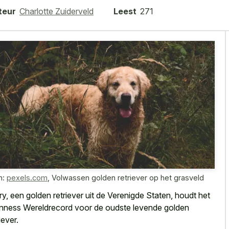
teur
Charlotte Zuiderveld
Leest
271
n:
pexels.com
,
Volwassen golden retriever op het grasveld
ry, een golden retriever uit de Verenigde Staten, houdt het
nness Wereldrecord voor de oudste levende golden
iever.