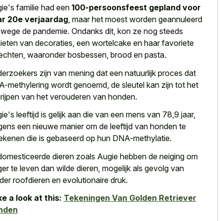
ie's familie had een
100-persoonsfeest gepland voor
r 20e verjaardag
, maar het moest worden geannuleerd
wege de pandemie. Ondanks dit, kon ze nog steeds
ieten van decoraties, een wortelcake en haar favoriete
echten, waaronder bosbessen, brood en pasta.
erzoekers zijn van mening dat een natuurlijk proces dat
-methylering wordt genoemd, de sleutel kan zijn tot het
rijpen van het verouderen van honden.
ie's leeftijd is gelijk aan die van een mens van 78,9 jaar,
gens een nieuwe manier om de leeftijd van honden te
ekenen die is gebaseerd op hun DNA-methylatie.
omesticeerde dieren zoals Augie hebben de neiging om
ger te leven dan wilde dieren, mogelijk als gevolg van
der roofdieren en evolutionaire druk
.
e a look at this:
Tekeningen Van Golden Retriever
nden