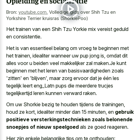
Opleiding en socialisatie
Bron:
youtube.com
,
Volledige gids over Shih Tzu en
Yorkshire Terrier kruisras (ShorkiePoo)
Het trainen van een Shih Tzu Yorkie mix vereist geduld
en consistentie.
Het is van essentieel belang om vroeg te beginnen met
het trainen, idealiter wanneer uw pup jong is, omdat dit
alles voor u beiden veel makkelijker zal maken.Je kunt
beginnen met het leren van basisvaardigheden zoals
'zitten' en 'blijven', maar zorg ervoor dat je één les
tegelijk leert eng_Latn pups die
meerdere trucjes
tegelijkertijd leren kunnen verward raken
.
Om uw Shorkie bezig te houden tijdens de trainingen,
houd ze kort, idealiter minder dan 15 minuten, en
gebruik
positieve versterkingstechnieken zoals belonende
snoepjes of nieuw speelgoed
als ze goed reageren.
Hier zijn enkele belangrijke tips om te onthouden: