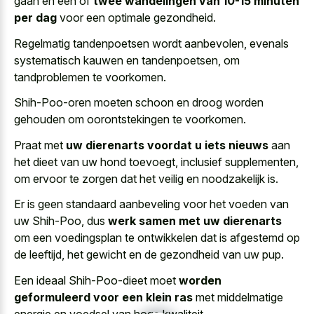
gaan en één of
twee wandelingen van 10-15 minuten
per dag
voor een optimale gezondheid.
Regelmatig tandenpoetsen wordt aanbevolen, evenals
systematisch kauwen en tandenpoetsen, om
tandproblemen te voorkomen.
Shih-Poo-oren moeten schoon en droog worden
gehouden om oorontstekingen te voorkomen.
Praat met
uw dierenarts voordat u iets nieuws
aan
het dieet van uw hond toevoegt, inclusief supplementen,
om ervoor te zorgen dat het veilig en noodzakelijk is.
Er is geen standaard aanbeveling voor het voeden van
uw Shih-Poo, dus
werk samen met uw dierenarts
om een voedingsplan te ontwikkelen dat is afgestemd op
de leeftijd, het gewicht en de gezondheid van uw pup.
Een ideaal Shih-Poo-dieet moet
worden
geformuleerd voor een klein ras
met middelmatige
energie en voedsel van hoge kwaliteit.