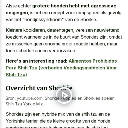
Als je echter
grotere honden hebt met agressieve
neigingen
, is het een recept voor rampspoed als gevolg
van het "hondjessyndroom" van de Shorkie.
Kleinere kooidieren, daarentegen, vereisen nauwlettend
toezicht wanneer ze in de buurt van Shorkies zijn, omdat
ze misschien geen enorme prooi-reactie hebben, maar
toch schade kunnen veroorzaken.
Here's an interesting read:
Alimentos Prohibidos
Para Shih Tzu (verboden Voedingsmiddelen Voor
Shih Tzu)
Overzicht van Shorkie
Bron:
youtube.com
,
Shorkie Puppies en Shorkies spelen
Shih Tzu Yorkie Mix
Shorkies zijn een
hybride mix van de shih tzu
en de
Yorkshire terrier, die de kleine grootte van de Yorkie
combineren met de steviger bouw van de shih tzu.