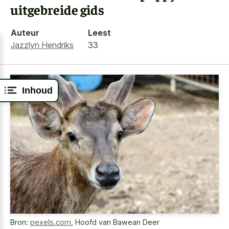
uitgebreide gids
Auteur
Leest
Jazzlyn Hendriks
33
Inhoud
Bron:
pexels.com
,
Hoofd van Bawean Deer