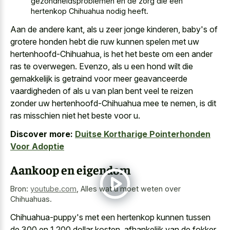
gezondheidsproblemen en de zorg die een
hertenkop Chihuahua nodig heeft.
Aan de andere kant, als u zeer jonge kinderen, baby's of
grotere honden hebt die ruw kunnen spelen met uw
hertenhoofd-Chihuahua, is het het beste om een ander
ras te overwegen. Evenzo, als u een hond wilt die
gemakkelijk is getraind voor meer geavanceerde
vaardigheden of als u van plan bent veel te reizen
zonder uw hertenhoofd-Chihuahua mee te nemen, is dit
ras misschien niet het beste voor u.
Discover more:
Duitse Kortharige Pointerhonden
Voor Adoptie
Aankoop en eigendom
Bron:
youtube.com
,
Alles wat u moet weten over
Chihuahuas.
Chihuahua-puppy's met een hertenkop kunnen tussen
de 300 en 1.200 dollar kosten, afhankelijk van de fokker