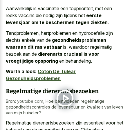
Aanvankelijk is vaccinatie een topprioriteit, met een
reeks vaccins die nodig zijn tijdens het
eerste
levensjaar om te beschermen tegen ziekten
.
Tandproblemen, hartproblemen en hydrocefalie zijn
slechts enkele van de
gezondheidsproblemen
waaraan dit ras vatbaar
is, waardoor regelmatig
bezoek aan de
dierenarts cruciaal is voor
vroegtijdige opsporing
en behandeling.
Worth a look:
Coton De Tulear
Gezondheidsproblemen
Regelmatige dierenartsbezoeken
Bron:
youtube.com
,
Hoe beïnvloeden regelmatige
gezondheidscontroles de levensduur en kwaliteit van leven
van mijn huisdier?
Regelmatige dierenartsbezoeken zijn essentieel voor het
behoud van de gezondheid van uw Chihuahua.