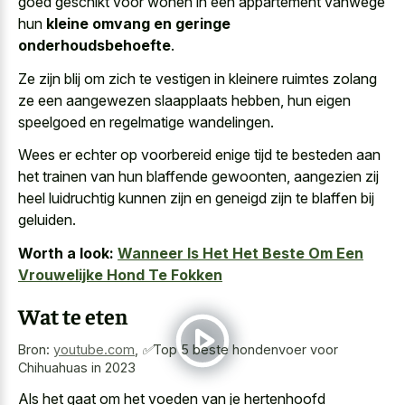
goed geschikt voor wonen in een appartement vanwege
hun
kleine omvang en geringe
onderhoudsbehoefte
.
Ze zijn blij om zich te vestigen in
kleinere ruimtes zolang
ze een aangewezen slaapplaats
hebben, hun
eigen
speelgoed en regelmatige wandelingen
.
Wees er echter op voorbereid enige tijd te besteden aan
het trainen van hun blaffende gewoonten, aangezien zij
heel luidruchtig kunnen zijn en geneigd zijn te blaffen bij
geluiden.
Worth a look:
Wanneer Is Het Het Beste Om Een
Vrouwelijke Hond Te Fokken
Wat te eten
Bron:
youtube.com
,
✅Top 5 beste hondenvoer voor
Chihuahuas in 2023
Als het gaat om het voeden van je hertenhoofd