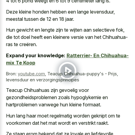
4 tot 6 pond weegt en 6 tot 9 centimeter lang is.
Deze kleine honden hebben een lange levensduur,
meestal tussen de 12 en 18 jaar.
Hun gewicht en lengte zijn te wijten aan selectieve fok,
die tot doel heeft een kleinere versie van het Chihuahua-
ras te creëren.
Expand your knowledge:
Ratterrier- En Chihuahua-
mix Te Koop
Bron:
youtube.com
,
Teacup Chihuahua-puppy's - Prijs,
levensduur en verzorgingsprincipes
Teacup Chihuahuas zijn gevoelig voor
gezondheidsproblemen zoals hypoglykemie en
hartproblemen vanwege hun kleine formaat.
Hun lang haar moet regelmatig worden geknipt om te
voorkomen dat het
mat wordt en verstrikt raakt
.
Ze staan erom bekend dat ze loyale en liefdevolle