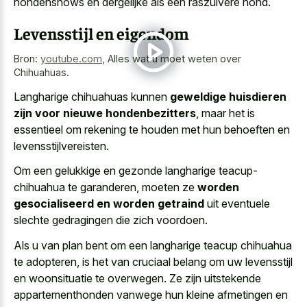
hondenshows en dergelijke als een raszuivere hond.
Levensstijl en eigendom
Bron:
youtube.com
,
Alles wat u moet weten over
Chihuahuas.
Langharige chihuahuas kunnen
geweldige huisdieren
zijn voor nieuwe hondenbezitters
, maar het is
essentieel om rekening te houden met hun behoeften en
levensstijlvereisten.
Om een gelukkige en gezonde langharige teacup-
chihuahua te garanderen, moeten ze
worden
gesocialiseerd en worden getraind
uit eventuele
slechte gedragingen die zich voordoen.
Als u van plan bent om een langharige teacup chihuahua
te adopteren, is het van cruciaal belang om uw levensstijl
en woonsituatie te overwegen. Ze zijn
uitstekende
appartementhonden vanwege hun
kleine afmetingen
en