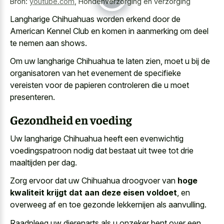
Bron:
youtube.com
,
Hondenverzorging en verzorging
Langharige Chihuahuas worden erkend door de
American Kennel Club en komen in aanmerking om deel
te nemen aan shows.
Om uw langharige Chihuahua te laten zien, moet u bij de
organisatoren van het evenement de
specifieke
vereisten voor de papieren controleren
die u moet
presenteren.
Gezondheid en voeding
Uw langharige Chihuahua heeft een evenwichtig
voedingspatroon nodig dat bestaat uit twee tot drie
maaltijden per dag.
Zorg ervoor dat uw Chihuahua droogvoer van
hoge
kwaliteit krijgt dat aan deze eisen voldoet
, en
overweeg af en toe gezonde lekkernijen als aanvulling.
Raadpleeg uw dierenarts als u onzeker bent over een