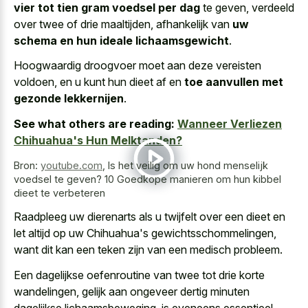
vier tot tien gram voedsel per dag
te geven, verdeeld
over twee of drie maaltijden, afhankelijk van
uw
schema en hun ideale lichaamsgewicht
.
Hoogwaardig droogvoer moet aan deze vereisten
voldoen, en u kunt hun dieet af en
toe aanvullen met
gezonde lekkernijen
.
See what others are reading:
Wanneer Verliezen
Chihuahua's Hun Melktanden?
Bron:
youtube.com
,
Is het veilig om uw hond menselijk
voedsel te geven? 10 Goedkope manieren om hun kibbel
dieet te verbeteren
Raadpleeg uw dierenarts als u twijfelt over een dieet en
let altijd op uw Chihuahua's gewichtsschommelingen,
want dit kan een teken zijn van een medisch probleem.
Een dagelijkse oefenroutine van twee tot drie korte
wandelingen, gelijk aan ongeveer dertig minuten
dagelijkse lichaamsbeweging, is eveneens essentieel