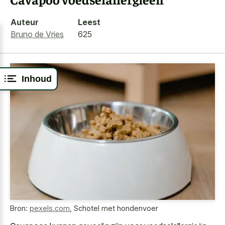
Auteur
Leest
Bruno de Vries
625
Inhoud
Bron:
pexels.com
,
Schotel met hondenvoer