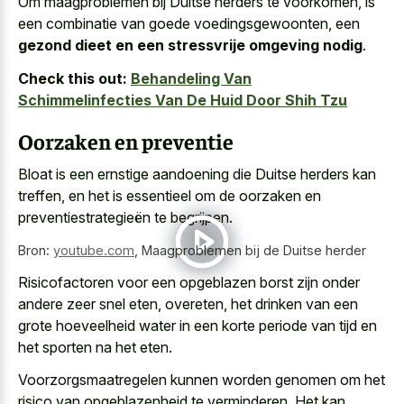
Om maagproblemen bij Duitse herders te voorkomen, is
een combinatie van goede voedingsgewoonten, een
gezond dieet en een stressvrije omgeving nodig
.
Check this out:
Behandeling Van
Schimmelinfecties Van De Huid Door Shih Tzu
Oorzaken en preventie
Bloat is een ernstige aandoening die Duitse herders kan
treffen, en het is essentieel om de oorzaken en
preventiestrategieën te begrijpen.
Bron:
youtube.com
,
Maagproblemen bij de Duitse herder
Risicofactoren voor een opgeblazen borst zijn onder
andere zeer snel eten, overeten, het drinken van een
grote hoeveelheid water in een korte periode
van tijd en
het sporten na het eten.
Voorzorgsmaatregelen kunnen worden genomen om het
risico van opgeblazenheid te verminderen. Het kan