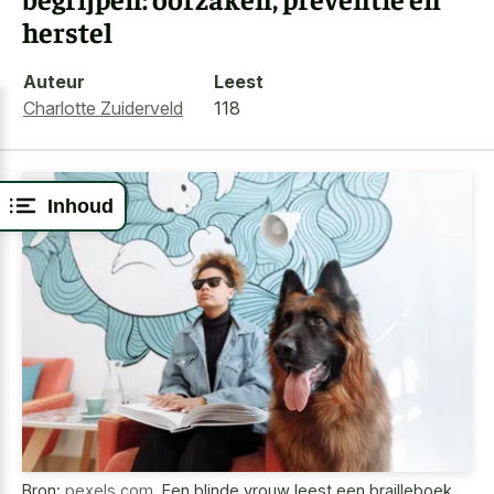
herstel
Auteur
Leest
Charlotte Zuiderveld
118
Inhoud
Bron:
pexels.com
,
Een blinde vrouw leest een brailleboek