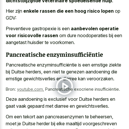
dichtstbijzijnde veterinaire spoedeisende hulp
.
Hier zijn
enkele rassen die een hoog risico lopen
op
GDV:
Preventieve gastropexie is een
aanbevolen operatie
voor risicovolle rassen
om dure noodoperaties bij een
aangetast huisdier te voorkomen.
Pancreatische enzyminsufficiëntie
Pancreatische enzyminsufficiëntie is een ernstige ziekte
bij Duitse herders, een niet te genezen aandoening die
ernstige gewichtsverlies en diarree kan veroorzaken.
Bron:
youtube.com
,
Pancreatische exocriene insufficiëntie.
Deze aandoening is exclusief voor Duitse herders en
gaat vaak gepaard met diarree en gewichtsverlies.
Om een tekort aan pancreasenzymen te beheersen,
moet je Duitse herder bij elke maaltijd voorgeschreven