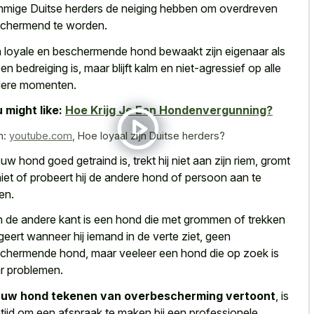
mige Duitse herders de neiging hebben om overdreven
chermend te worden.
 loyale en beschermende hond bewaakt zijn eigenaar als
een bedreiging is, maar blijft kalm en niet-agressief op alle
ere momenten.
 might like:
Hoe Krijg Je Een Hondenvergunning?
n:
youtube.com
,
Hoe loyaal zijn Duitse herders?
 uw hond goed getraind is, trekt hij niet aan zijn riem, gromt
 niet of probeert hij de andere hond of persoon aan te
len.
 de andere kant is een hond die met grommen of trekken
geert wanneer hij iemand in de verte ziet, geen
chermende hond, maar veeleer een hond die op zoek is
r problemen.
s
uw hond tekenen van overbescherming vertoont
, is
 tijd om een afspraak te maken bij een professionele