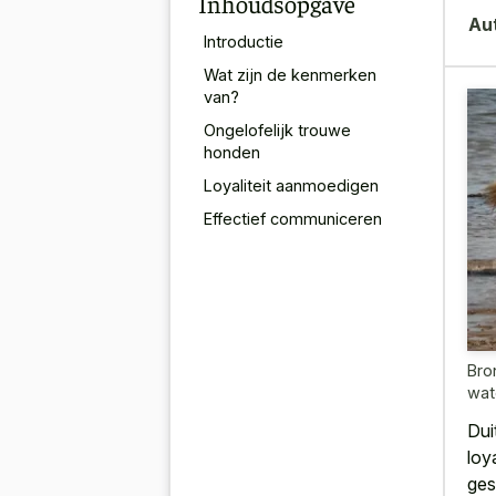
Inhoudsopgave
Au
Introductie
Wat zijn de kenmerken
van?
Ongelofelijk trouwe
honden
Loyaliteit aanmoedigen
Effectief communiceren
Bro
wat
Dui
loy
ges