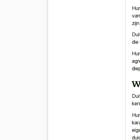
Hun
van
zij
Dui
die
Hun
agr
die
W
Dui
ken
Hun
kar
eig
dui