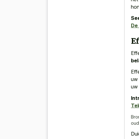
hon
See
De
E
Eff
be
Eff
uw 
uw 
Int
Te
Bro
oud
Dui