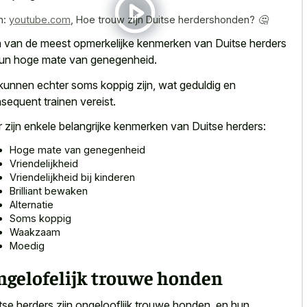
n:
youtube.com
,
Hoe trouw zijn Duitse herdershonden? 🤔
 van de meest opmerkelijke kenmerken van Duitse herders
hun hoge mate van genegenheid.
kunnen echter soms koppig zijn, wat geduldig en
sequent trainen vereist.
r zijn enkele belangrijke kenmerken van Duitse herders:
Hoge mate van genegenheid
Vriendelijkheid
Vriendelijkheid bij kinderen
Brilliant bewaken
Alternatie
Soms koppig
Waakzaam
Moedig
ngelofelijk trouwe honden
tse herders zijn ongelooflijk trouwe honden, en hun