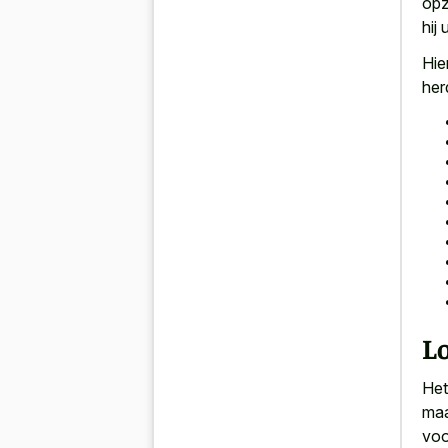
opz
hij
Hie
her
L
Het
maa
voo