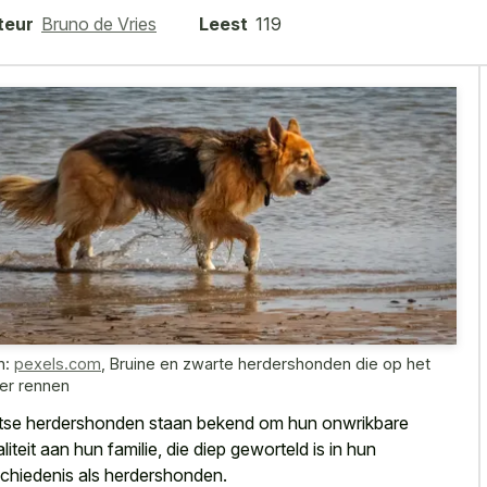
teur
Bruno de Vries
Leest
119
n:
pexels.com
,
Bruine en zwarte herdershonden die op het
er rennen
tse herdershonden staan bekend om hun onwrikbare
aliteit aan hun familie, die diep geworteld is in hun
chiedenis als herdershonden.