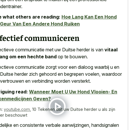
dentrainer.
 what others are reading:
Hoe Lang Kan Een Hond
 Geur Van Een Andere Hond Ruiken
ffectief communiceren
ectieve communicatie met uw Duitse herder is van
vitaal
lang om een hechte band
op te bouwen.
ectieve communicatie zorgt voor een dialoog waarbij u en
Duitse herder zich gehoord en begrepen voelen, waardoor
vertrouwen en verbinding worden versterkt.
riguing read:
Wanneer Moet U Uw Hond Vlooien- En
kenmedicijnen Geven?
n:
youtube.com
,
10 Tekenen dat uw Duitse herder u als zijn
er beschouwt
delijke en consistente verbale aanwijzingen, handsignalen