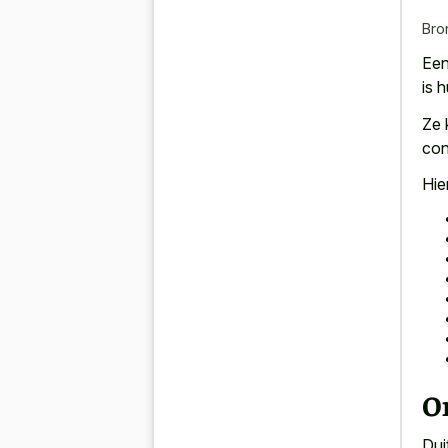
Bro
Een
is 
Ze 
con
Hie
O
Dui