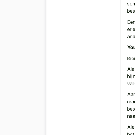
som
bes
Een
er 
and
You
Bro
Als
hij
val
Aan
rea
bes
naa
Al
het