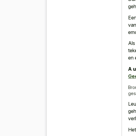
geh
Een
van
emo
Als
tek
en 
A u
Ge
Bro
ges
Leu
geh
ver
Het