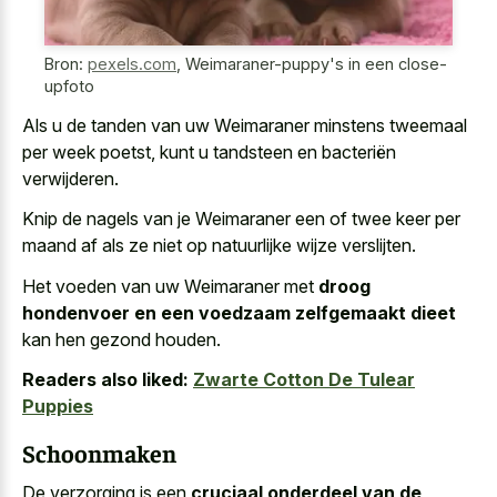
Bron:
pexels.com
,
Weimaraner-puppy's in een close-
upfoto
Als u de tanden van uw Weimaraner minstens tweemaal
per week poetst, kunt u tandsteen en bacteriën
verwijderen.
Knip de nagels van je Weimaraner een of twee keer per
maand af als ze niet op natuurlijke wijze verslijten.
Het voeden van uw Weimaraner met
droog
hondenvoer en een voedzaam zelfgemaakt dieet
kan hen gezond houden.
Readers also liked:
Zwarte Cotton De Tulear
Puppies
Schoonmaken
De verzorging is een
cruciaal onderdeel van de