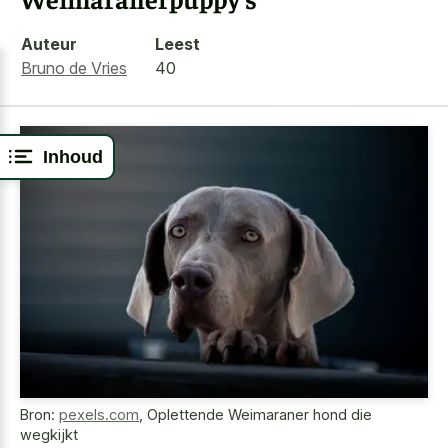
Auteur
Leest
Bruno de Vries
40
Inhoud
Bron:
pexels.com
,
Oplettende Weimaraner hond die
wegkijkt