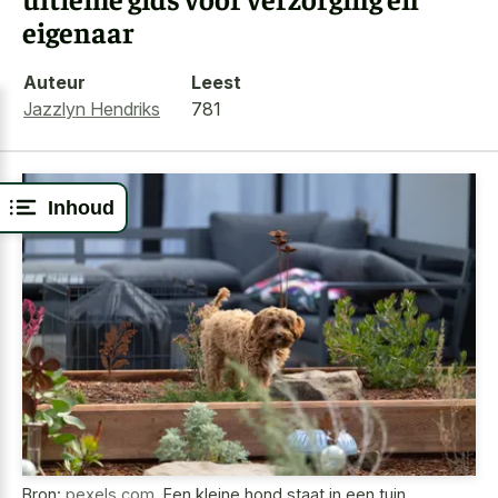
eigenaar
Auteur
Leest
Jazzlyn Hendriks
781
Inhoud
Bron:
pexels.com
,
Een kleine hond staat in een tuin