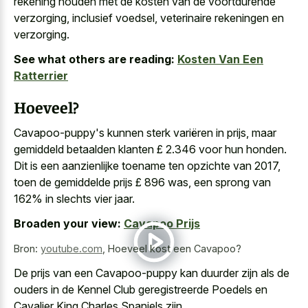
rekening houden met de kosten van de voortdurende
verzorging, inclusief voedsel, veterinaire rekeningen en
verzorging.
See what others are reading:
Kosten Van Een
Ratterrier
Hoeveel?
Cavapoo-puppy's kunnen sterk variëren in prijs, maar
gemiddeld betaalden klanten £ 2.346 voor hun honden.
Dit is een aanzienlijke toename ten opzichte van 2017,
toen de gemiddelde prijs £ 896 was, een sprong van
162% in slechts vier jaar.
Broaden your view:
Cavapoo Prijs
Bron:
youtube.com
,
Hoeveel kost een Cavapoo?
De prijs van een Cavapoo-puppy kan duurder zijn als de
ouders in de Kennel Club geregistreerde Poedels en
Cavalier King Charles Spaniels zijn.