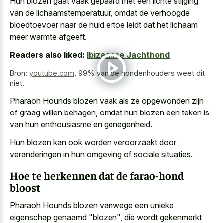
Hun
blozen gaat vaak gepaard met een lichte stijging
van de lichaamstemperatuur, omdat de
verhoogde
bloedtoevoer naar de huid ertoe leidt
dat het lichaam
meer warmte afgeeft.
Readers also liked:
Ibizaanse Jachthond
Bron:
youtube.com
,
99% van de hondenhouders weet dit
niet.
Pharaoh Hounds blozen vaak als ze opgewonden zijn
of graag willen behagen, omdat hun blozen een teken is
van hun enthousiasme en genegenheid.
Hun blozen kan ook worden veroorzaakt door
veranderingen in hun omgeving of sociale situaties.
Hoe te herkennen dat de farao-hond
bloost
Pharaoh Hounds blozen vanwege een unieke
eigenschap genaamd "blozen", die
wordt gekenmerkt