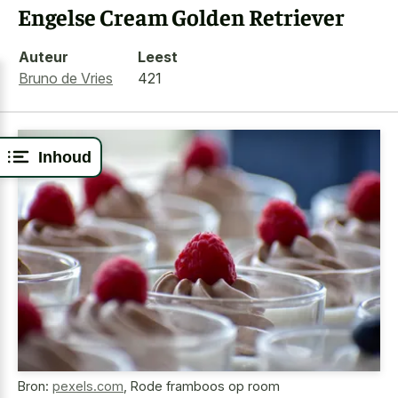
Engelse Cream Golden Retriever
Auteur
Leest
Bruno de Vries
421
Inhoud
Bron:
pexels.com
,
Rode framboos op room