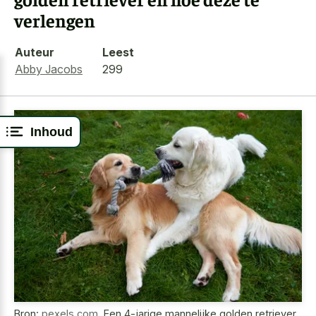
verlengen
Auteur
Leest
Abby Jacobs
299
Inhoud
Bron:
pexels.com
,
Een 4-jarige mannelijke golden retriever