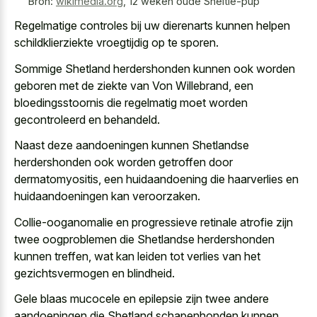
Bron:
wikimedia.org
,
12 weken oude Sheltie-pup
Regelmatige controles bij
uw dierenarts kunnen helpen
schildklierziekte vroegtijdig
op te sporen.
Sommige Shetland herdershonden kunnen ook worden
geboren met de ziekte van Von Willebrand, een
bloedingsstoornis die regelmatig moet worden
gecontroleerd en behandeld.
Naast deze aandoeningen kunnen Shetlandse
herdershonden ook worden getroffen door
dermatomyositis, een huidaandoening die haarverlies en
huidaandoeningen kan veroorzaken.
Collie-ooganomalie en progressieve retinale atrofie zijn
twee oogproblemen die Shetlandse herdershonden
kunnen treffen, wat kan leiden tot verlies van het
gezichtsvermogen en blindheid.
Gele blaas mucocele en epilepsie zijn twee andere
aandoeningen die Shetland schapenhonden kunnen