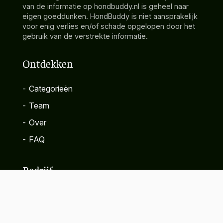
van de informatie op hondbuddy.nl is geheel naar
eigen goeddunken. HondBuddy is niet aansprakelijk
voor enig verlies en/of schade opgelopen door het
gebruik van de verstrekte informatie.
Ontdekken
-
Categorieën
-
Team
-
Over
-
FAQ
Bedrijf
-
Contact
-
Privacybeleid