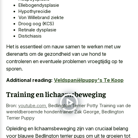
Ellebogendysplasie
Hypothyreoïdie
Von Willebrand ziekte
Droog oog (KCS)
Retinale dysplasie
Distichiasis
Het is essentieel om nauw samen te werken met uw
dierenarts om de gezondheid van uw hond te
controleren en eventuele problemen vroegtijdig op te
sporen.
Additional reading:
Veldspaniëlpuppy's Te Koop
Training en lichaamsbeweging
Bron:
youtube.com
,
Bedlington Terrier Potty Training van de
wereldberoemde hondentrainer Zak George, Bedlington
Terrier Puppy
Opleiding en lichaamsbeweging zijn van cruciaal belang
voor blauwe Bedlington terrier pups om uit te groeien tot