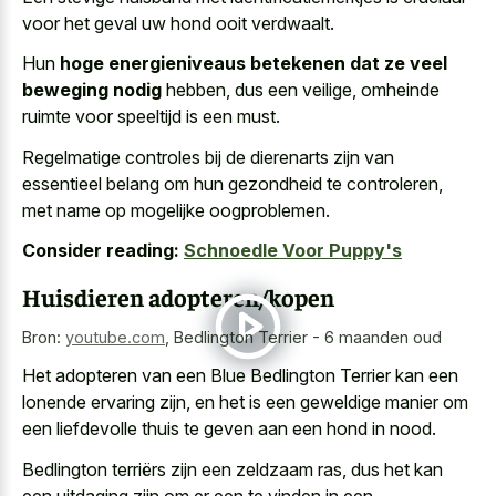
voor het geval uw hond ooit verdwaalt.
Hun
hoge energieniveaus betekenen dat ze veel
beweging nodig
hebben, dus een veilige, omheinde
ruimte voor speeltijd is een must.
Regelmatige controles bij de dierenarts zijn van
essentieel belang om hun gezondheid te controleren,
met name op mogelijke oogproblemen.
Consider reading:
Schnoedle Voor Puppy's
Huisdieren adopteren/kopen
Bron:
youtube.com
,
Bedlington Terrier - 6 maanden oud
Het adopteren van een Blue Bedlington Terrier kan een
lonende ervaring zijn, en het is een
geweldige manier om
een liefdevolle thuis
te geven aan een hond in nood.
Bedlington terriërs zijn een zeldzaam ras, dus het kan
een uitdaging zijn om er een te vinden in een