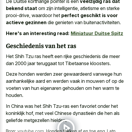
De Duitse kortharige pointer is een
veelzijdig ras dat
bekend staat
om zijn intelligentie, atletisme en sterke
prooi-drive, waardoor het
perfect geschikt is voor
actieve gezinnen
die genieten van buitenactiviteiten.
Here's an interesting read:
Miniatuur Duitse Spitz
Geschiedenis van het ras
Het Shih Tzu ras heeft een rijke geschiedenis die meer
dan 2000 jaar teruggaat tot Tibetaanse kloosters.
Deze honden werden zeer gewaardeerd vanwege hun
aanhankelijke aard en werden vaak
in mouwen of op de
voeten van hun eigenaren gehouden om hen warm te
houden.
In China was het Shih Tzu-ras een favoriet onder het
koninklijk hof, met veel Chinese dynastieën die hen als
geliefde metgezellen hielden.
Bron:
youtube.com
,
Honden fokken af en toe eng_Latn