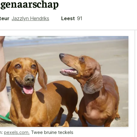
igenaarschap
teur
Jazzlyn Hendriks
Leest
91
n:
pexels.com
,
Twee bruine teckels