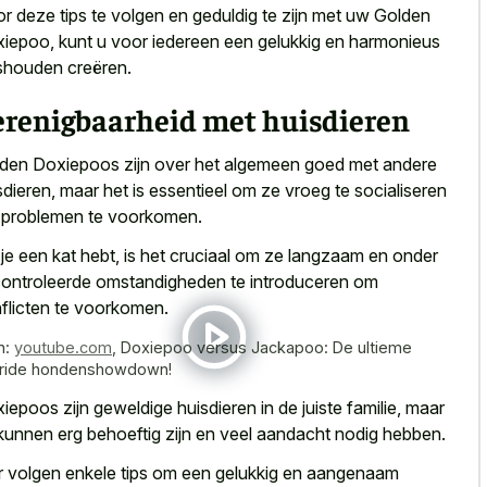
r deze tips te volgen en geduldig te zijn met uw Golden
iepoo, kunt u voor iedereen een gelukkig en harmonieus
shouden creëren.
erenigbaarheid met huisdieren
den Doxiepoos zijn over het algemeen goed met andere
sdieren, maar het is essentieel om ze vroeg te socialiseren
problemen te voorkomen.
 je een kat hebt, is het cruciaal om ze langzaam en onder
ontroleerde omstandigheden te introduceren om
flicten te voorkomen.
n:
youtube.com
,
Doxiepoo versus Jackapoo: De ultieme
ride hondenshowdown!
iepoos zijn
geweldige huisdieren in de juiste familie
, maar
 kunnen
erg behoeftig zijn en veel aandacht nodig
hebben.
r volgen enkele tips om een gelukkig en aangenaam