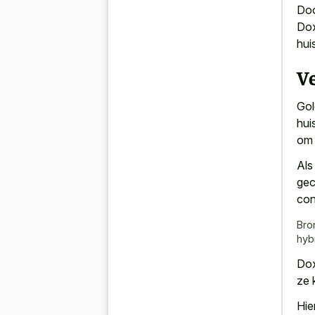
Doo
Dox
hui
V
Gol
hui
om 
Als
gec
con
Bro
hyb
Dox
ze
Hie