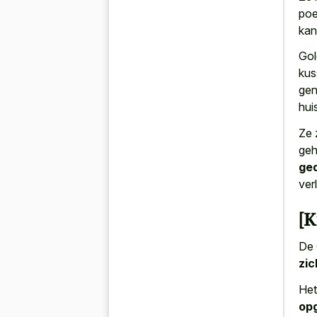
poe
kan
Gol
kus
gen
huis
Ze 
geh
ged
ver
[K
De 
zic
Het
opg