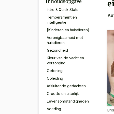
Inhoudsopgave
e
Intro & Quick Stats
Au
Temperament en
intelligentie
[Kinderen en huisdieren]
Verenigbaarheid met
huisdieren
Gezondheid
Kleur van de vacht en
verzorging
Oefening
Opleiding
Afsluitende gedachten
Grootte en uiterlijk
Levensomstandigheden
Voeding
Bro