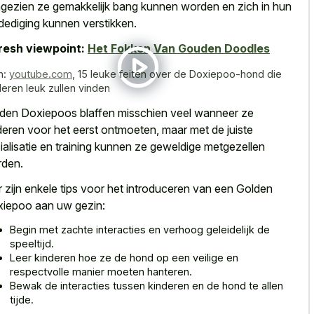
gezien ze gemakkelijk bang kunnen worden en zich in hun
dediging kunnen verstikken.
resh viewpoint:
Het Fokken Van Gouden Doodles
n:
youtube.com
,
15 leuke feiten over de Doxiepoo-hond die
deren leuk zullen vinden
den Doxiepoos blaffen misschien veel wanneer ze
deren voor het eerst ontmoeten, maar met de juiste
ialisatie en training kunnen ze geweldige metgezellen
den.
r zijn enkele tips voor het introduceren van een Golden
iepoo aan uw gezin:
Begin met
zachte interacties en verhoog geleidelijk
de
speeltijd.
Leer kinderen hoe ze de hond op een veilige en
respectvolle manier moeten hanteren.
Bewak de interacties tussen kinderen en de hond te allen
tijde.