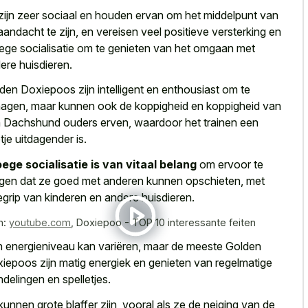
zijn
zeer sociaal en houden ervan
om het middelpunt van
aandacht te zijn, en
vereisen veel positieve versterking en
ege socialisatie
om te genieten van het omgaan met
ere huisdieren.
den Doxiepoos zijn intelligent en enthousiast om te
agen, maar kunnen ook de koppigheid en koppigheid van
 Dachshund ouders erven, waardoor het trainen een
tje uitdagender is.
ege socialisatie is van vitaal belang
om ervoor te
gen dat ze goed met anderen kunnen opschieten, met
egrip van kinderen en andere huisdieren.
n:
youtube.com
,
Doxiepoo - TOP 10 interessante feiten
 energieniveau kan variëren, maar de meeste Golden
iepoos zijn matig energiek en genieten van regelmatige
delingen en spelletjes.
kunnen grote blaffer zijn, vooral als ze de neiging van de