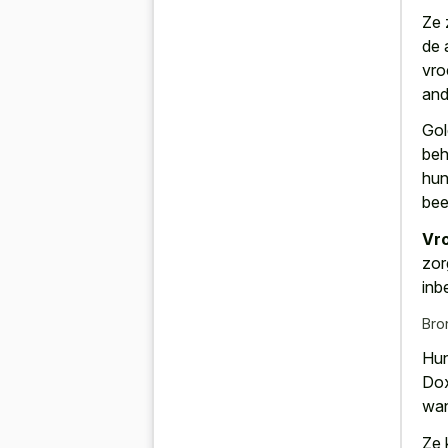
Ze 
de 
vro
and
Gol
beh
hun
bee
Vro
zor
inb
Bro
Hun
Dox
wan
Ze 