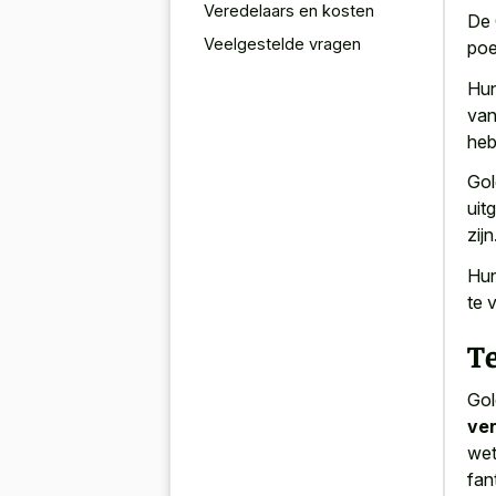
Veredelaars en kosten
De 
Veelgestelde vragen
poe
Hu
van
heb
Gol
uit
zijn
Hu
te 
T
Gol
ve
wet
fan