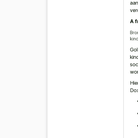
aan
ver
A f
Bro
kin
Gol
kin
soc
wor
Hie
Dox