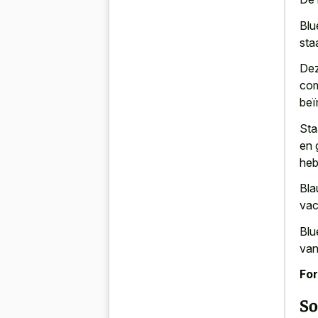
Blu
sta
Dez
com
beï
Sta
en 
heb
Bla
vac
Blu
van
For
So