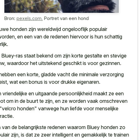
Bron:
pexels.com
,
Portret van een hond
uwe honden zijn wereldwijd ongelooflijk populair
orden, en een van de
redenen hiervoor is hun schattig
rlijk
.
 Bluey-ras staat bekend om zijn korte gestalte en stevige
w, waardoor het uitstekend geschikt is voor gezinnen.
hebben een korte, gladde vacht die minimale verzorging
eist, wat een bonus is voor drukke eigenaren.
 vriendelijke en uitgaande persoonlijkheid maakt ze een
ot om in de buurt te zijn, en ze
worden vaak omschreven
 "velcro honden
" vanwege hun liefde voor menselijke
ractie.
 van de belangrijkste redenen waarom Bluey honden zo
ulair zijn, is dat ze zeer intelligent en gemakkelijk te trainen