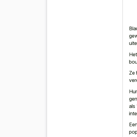
Bla
gew
uite
Het
bou
Ze 
ver
Hun
gen
als
inte
Een
pop