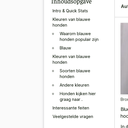
Inhoudsopgave
Au
Intro & Quick Stats
Kleuren van blauwe
honden
Waarom blauwe
honden populair zijn
Blauw
Kleuren van blauwe
honden
Soorten blauwe
honden
Andere kleuren
Honden kijken hier
graag naar .
Bro
Interessante feiten
Blu
hoo
Veelgestelde vragen
In 