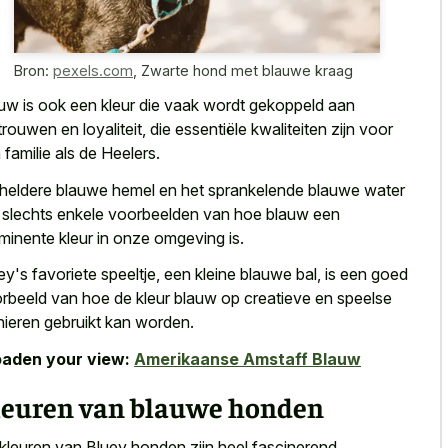
Bron:
pexels.com
,
Zwarte hond met blauwe kraag
uw is ook een kleur die vaak wordt gekoppeld aan
trouwen en loyaliteit, die essentiële kwaliteiten zijn voor
 familie als de Heelers.
heldere blauwe hemel en het sprankelende blauwe water
n slechts enkele voorbeelden van hoe blauw een
minente kleur in onze omgeving is.
ey's favoriete speeltje, een kleine blauwe bal, is een goed
rbeeld van hoe de kleur blauw op creatieve en speelse
ieren gebruikt kan worden.
aden your view:
Amerikaanse Amstaff Blauw
leuren van blauwe honden
kleuren van Bluey honden zijn heel fascinerend.