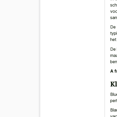
sch
voo
sam
De 
typ
het
De 
maa
ben
A f
K
Blu
per
Bla
vac