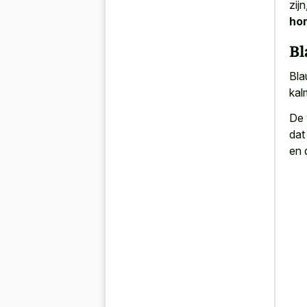
zij
ho
B
Bla
kal
De 
dat
en 