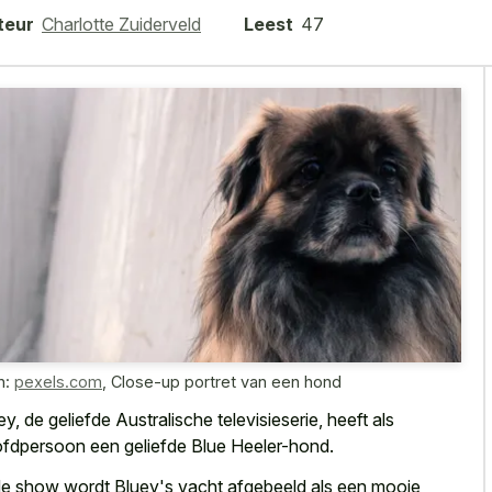
teur
Charlotte Zuiderveld
Leest
47
n:
pexels.com
,
Close-up portret van een hond
ey, de geliefde Australische televisieserie, heeft als
fdpersoon een geliefde Blue Heeler-hond.
de show wordt Bluey's vacht afgebeeld als een mooie