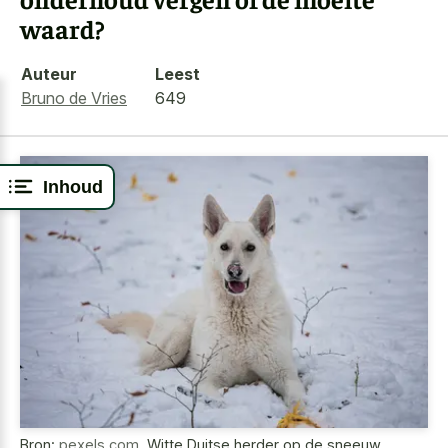
waard?
Auteur
Leest
Bruno de Vries
649
Inhoud
Bron:
pexels.com
,
Witte Duitse herder op de sneeuw