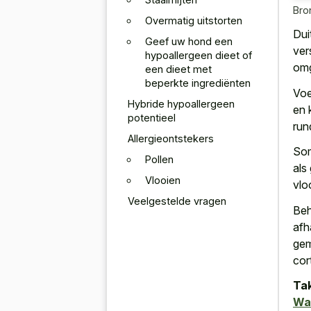
Bro
Overmatig uitstorten
Dui
Geef uw hond een
ver
hypoallergeen dieet of
omg
een dieet met
beperkte ingrediënten
Voe
Hybride hypoallergeen
en 
potentieel
run
Allergieontstekers
Som
Pollen
als
Vlooien
vlo
Veelgestelde vragen
Beh
afh
gem
cor
Tak
Wa