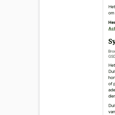
Het
om 
Her
Ach
S
Bro
GSD
Het
Dui
hon
of 
ade
die
Dui
van