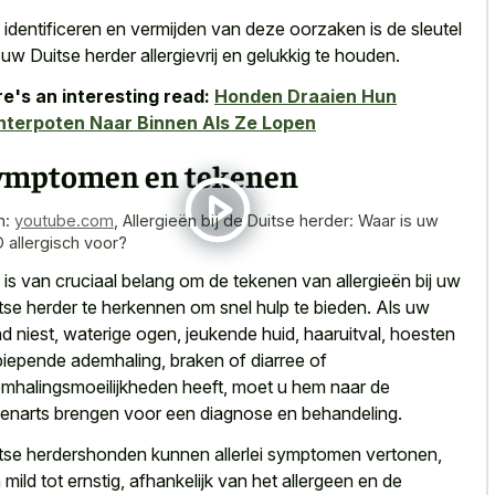
 identificeren en vermijden van deze oorzaken is de sleutel
uw Duitse herder allergievrij en gelukkig te houden.
e's an interesting read:
Honden Draaien Hun
terpoten Naar Binnen Als Ze Lopen
ymptomen en tekenen
n:
youtube.com
,
Allergieën bij de Duitse herder: Waar is uw
 allergisch voor?
 is van cruciaal belang om de tekenen van allergieën bij uw
tse herder te herkennen om snel hulp te bieden. Als uw
d niest, waterige ogen, jeukende huid, haaruitval, hoesten
piepende ademhaling, braken of diarree of
mhalingsmoeilijkheden heeft, moet u hem naar de
renarts brengen voor een diagnose en behandeling.
tse herdershonden kunnen allerlei symptomen vertonen,
 mild tot ernstig, afhankelijk van het allergeen en de