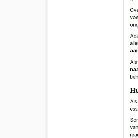
Ove
voe
ong
Ade
all
aan
Als
naa
beh
Hu
Als
ess
Som
van
rea