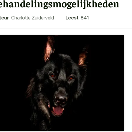
ehandelingsmogelijkheden
teur
Charlotte Zuiderveld
Leest
841