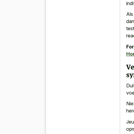
ind
Als
dan
tes
rea
For
Hon
Ve
s
Dui
voe
Nie
her
Jeu
opm