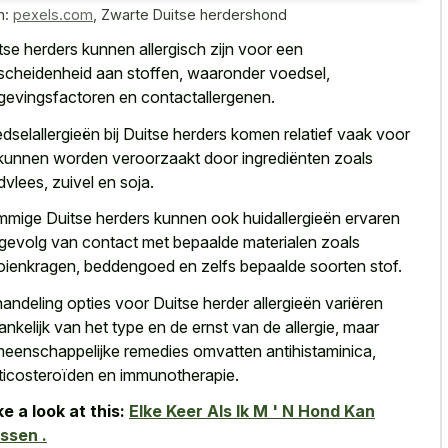
n:
pexels.com
,
Zwarte Duitse herdershond
tse herders kunnen allergisch zijn voor een
scheidenheid aan stoffen, waaronder voedsel,
evingsfactoren en contactallergenen.
dselallergieën bij Duitse herders komen relatief vaak voor
kunnen worden veroorzaakt door ingrediënten zoals
dvlees, zuivel en soja.
mige Duitse herders kunnen ook huidallergieën ervaren
 gevolg van contact met bepaalde materialen zoals
oienkragen, beddengoed en zelfs bepaalde soorten stof.
andeling opties voor Duitse herder allergieën variëren
ankelijk van het type en de ernst van de allergie, maar
eenschappelijke remedies omvatten antihistaminica,
ticosteroïden en immunotherapie.
e a look at this:
Elke Keer Als Ik M ' N Hond Kan
ssen .