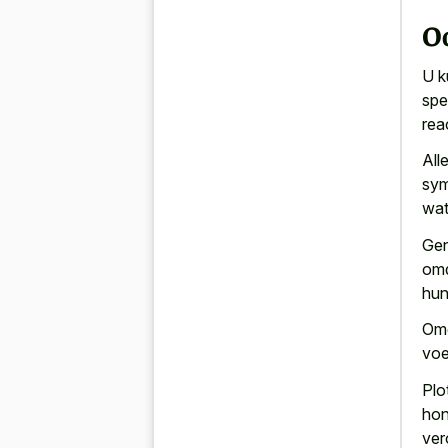
O
U k
spe
rea
All
sym
wat
Gen
omd
hun
Omg
voe
Plo
hon
ver