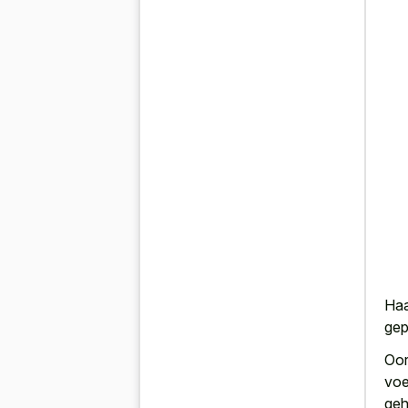
Haa
gep
Oor
voe
geh