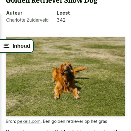
Auteur
Leest
Charlotte Zuiderveld
342
Inhoud
Bron:
pexels.com
,
Een golden retriever op het gras