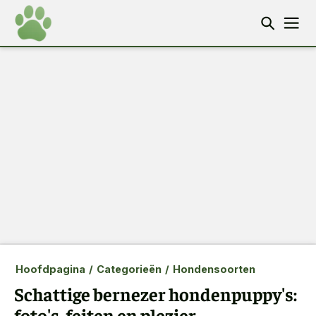
Hoofdpagina
/
Categorieën
/
Hondensoorten
Schattige bernezer hondenpuppy's:
foto's, feiten en plezier