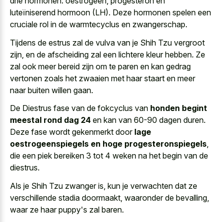
drie hormonen: oestrogeen, progesteron en
luteïniserend hormoon (LH). Deze hormonen spelen een
cruciale rol in de warmtecyclus en zwangerschap.
Tijdens de estrus zal de vulva van je Shih Tzu vergroot
zijn, en de afscheiding zal een lichtere kleur hebben. Ze
zal ook meer bereid zijn om te paren en kan gedrag
vertonen zoals het zwaaien met haar staart en meer
naar buiten willen gaan.
De Diestrus fase van de fokcyclus van
honden begint
meestal rond dag 24
en kan van 60-90 dagen duren.
Deze fase wordt gekenmerkt door
lage
oestrogeenspiegels en hoge progesteronspiegels
,
die een piek bereiken 3 tot 4 weken na het begin van de
diestrus.
Als je Shih Tzu zwanger is, kun je verwachten dat ze
verschillende stadia doormaakt, waaronder de bevalling,
waar ze haar puppy's zal baren.