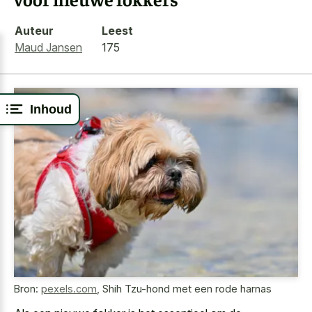
Auteur
Leest
Maud Jansen
175
Inhoud
Bron:
pexels.com
,
Shih Tzu-hond met een rode harnas