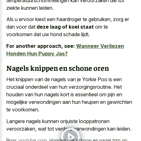
temperatuurschommelingen kan veroorzaken die tot
ziekte kunnen leiden.
Als u ervoor kiest een haardroger te gebruiken, zorg er
dan voor dat
deze laag of koel staat
om te
voorkomen dat uw hond schade lijdt.
For another approach, see:
Wanneer Verliezen
Honden Hun Puppy Jas?
Nagels knippen en schone oren
Het knippen van de nagels van je Yorkie Poo is een
cruciaal onderdeel van hun verzorgingsroutine. Het
houden van hun nagels kort is essentieel om pijn en
mogelijke verwondingen aan hun heupen en gewrichten
te voorkomen.
Langere nagels kunnen onjuiste looppatronen
veroorzaken, wat tot verdere verwondingen kan leiden.
Bron:
youtube.com
,
Honden oor schoon en nagel trim op