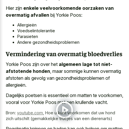
Hier zijn
enkele veelvoorkomende oorzaken van
overmatig afvallen
bij Yorkie Poos:
Allergieën
Voedselintolerantie
Parasieten
Andere gezondheidsproblemen
Vermindering van overmatig bloedverlies
Yorkie Poos zijn over het
algemeen lage tot niet-
afstotende honden
, maar sommige kunnen overmatig
afstoten als gevolg van gezondheidsproblemen of
allergieën.
Dagelijks poetsen is essentieel om matten te voorkomen,
vooral voor Yorkie Poos met een krullende vacht.
Bron:
youtube.com
,
Hoe u kunt voorkomen dat uw hond
zich uitschilt (gemakkelijke trucjes van een dierenarts)
Regelmatig knippen en baden kan ook helpen om matten