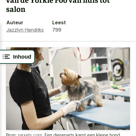
salon
Auteur
Leest
Jazzlyn Hendriks
799
Inhoud
Bron:
pexels.com
,
Een dierenarts kamt een kleine hond