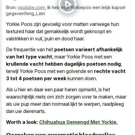
Bron:
youtube.com
,
Ik heb mijn Yorkiepoo een lelijk kapsel
gegeven!!eng_Latn
Yorkie Poos zijn gevoelig voor matten vanwege hun
textured haar dat gemakkelijk wordt geknoopt en
valstrikken in vuil, puin en dood haar.
De frequentie van het
poetsen varieert afhankelijk
van het type vacht
, maar Yorkie Poos met een
krullende vacht hebben dagelijks poetsen nodig
,
terwijl Yorkie Poos met een golvende en
rechte vacht
3 tot 4 poetsen per week
kunnen doen.
Als u hier en daar een paar haren opmerkt, is het
waarschijnlijk niets om zich zorgen
over te maken, maar
als
uw pup meer dan normaal lijkt
te werpen, raadpleeg
dan uw dierenarts.
Worth a look:
Chihuahua Gemengd Met Yorkie.
Oorzaken van overmatig bloedverlies