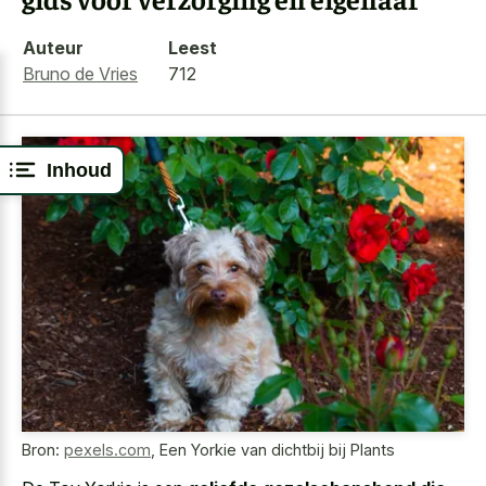
Auteur
Leest
Bruno de Vries
712
Inhoud
Bron:
pexels.com
,
Een Yorkie van dichtbij bij Plants