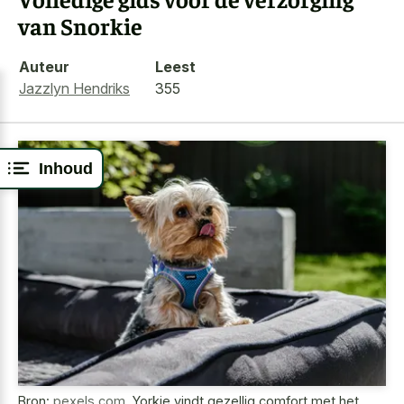
van Snorkie
Auteur
Leest
Jazzlyn Hendriks
355
Inhoud
Bron:
pexels.com
,
Yorkie vindt gezellig comfort met het