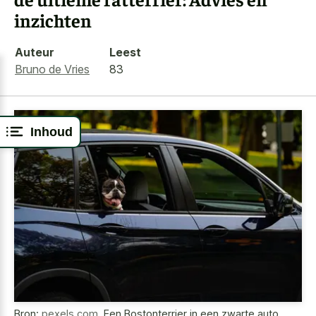
inzichten
Auteur
Leest
Bruno de Vries
83
Inhoud
Bron:
pexels.com
,
Een Bostonterrier in een zwarte auto