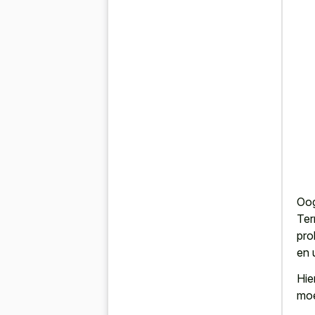
Oog
Ter
pro
en u
Hie
moe