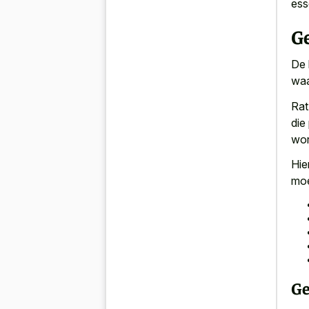
ess
G
De 
waa
Rat
die
wor
Hie
moe
Ge