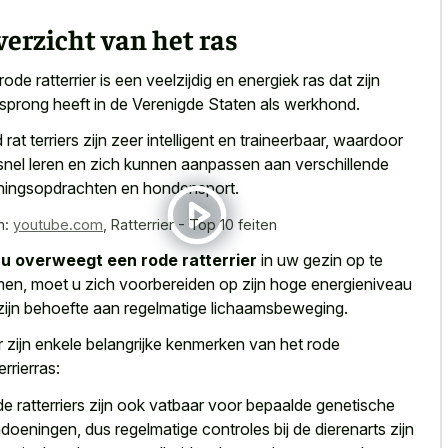
erzicht van het ras
rode ratterrier is een veelzijdig en energiek ras dat zijn
sprong heeft in de Verenigde Staten als werkhond.
 rat terriers zijn zeer intelligent en traineerbaar, waardoor
snel leren en zich kunnen aanpassen aan verschillende
iningsopdrachten en hondensport.
n:
youtube.com
,
Ratterrier - Top 10 feiten
s
u overweegt een rode ratterrier
in uw gezin op te
en, moet u zich voorbereiden op zijn hoge energieniveau
zijn behoefte aan regelmatige lichaamsbeweging.
r zijn
enkele belangrijke kenmerken van het rode
errierras
:
e ratterriers zijn ook vatbaar voor bepaalde genetische
doeningen, dus regelmatige controles bij de dierenarts zijn