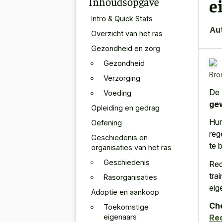
Inhoudsopgave
e
Intro & Quick Stats
Au
Overzicht van het ras
Gezondheid en zorg
Gezondheid
Bro
Verzorging
De 
Voeding
gew
Opleiding en gedrag
Hun
Oefening
reg
Geschiedenis en
te b
organisaties van het ras
Geschiedenis
Red
tra
Rasorganisaties
eig
Adoptie en aankoop
Che
Toekomstige
eigenaars
Re