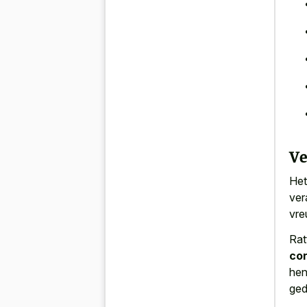
Ve
Het
ver
vre
Rat
con
hen
ged