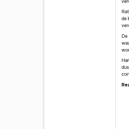
ver
Rat
de 
ver
De 
waa
wor
Har
dus
con
Rea