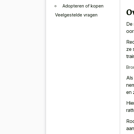
Adopteren of kopen
Ov
Veelgestelde vragen
De 
oor
Red
ze 
tra
Bro
Al
nem
en 
Hie
ratt
Rod
aan