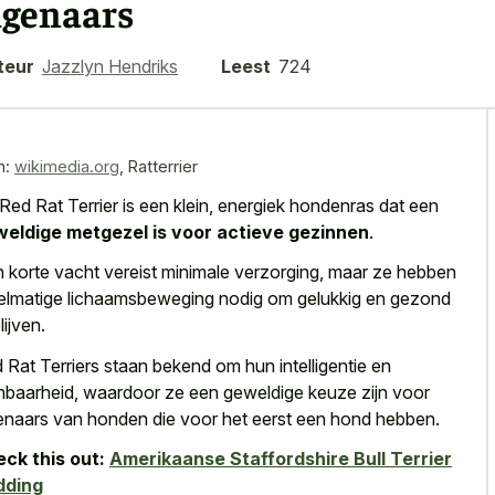
igenaars
teur
Jazzlyn Hendriks
Leest
724
n:
wikimedia.org
,
Ratterrier
Red Rat Terrier is een klein, energiek hondenras dat een
eldige metgezel is voor actieve gezinnen
.
 korte vacht vereist minimale verzorging, maar ze hebben
elmatige lichaamsbeweging nodig om gelukkig en gezond
lijven.
 Rat Terriers staan bekend om hun intelligentie en
inbaarheid, waardoor ze een geweldige keuze zijn voor
enaars van honden die voor het eerst een hond hebben.
ck this out:
Amerikaanse Staffordshire Bull Terrier
dding