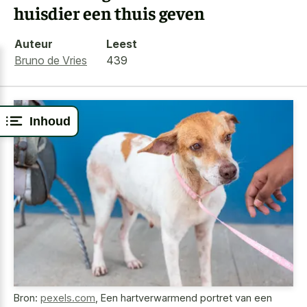
huisdier een thuis geven
Auteur
Leest
Bruno de Vries
439
Inhoud
Bron:
pexels.com
,
Een hartverwarmend portret van een