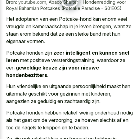
Bron:
youtube.com
,
Abaco Shelter - Hondenredding voor
Royal Bahamian Potcakes (Potcake Paradise - S01E05)
Het adopteren van een Potcake-hond kan enorm veel
vreugde en kameraadschap in je leven brengen, want ze
staan erom bekend dat ze een
sterke band met hun
eigenaar vormen
.
Potcake honden zijn
zeer intelligent en kunnen snel
leren
met positieve versterkingstraining, waardoor ze
een
geweldige keuze zijn voor nieuwe
hondenbezitters
.
Hun vriendelijke en
uitgaande persoonlijkheid maakt hen
uitermate geschikt
voor gezinnen met kinderen,
aangezien ze geduldig en zachtaardig zijn.
Potcake honden hebben relatief weinig onderhoud nodig
als het gaat om de verzorging, ze hoeven slechts af en
toe de nagels te knippen en te baden.
Ze zijn ook relatief klein van formaat en hebben in