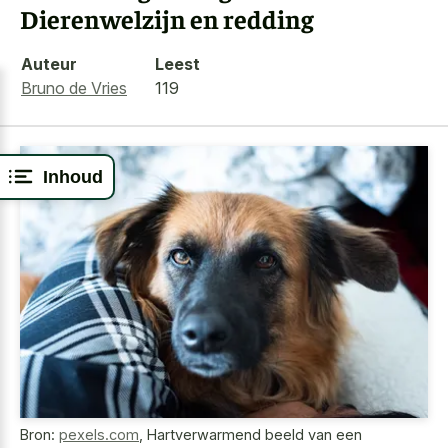
Dierenwelzijn en redding
Auteur
Leest
Bruno de Vries
119
Inhoud
Bron:
pexels.com
,
Hartverwarmend beeld van een