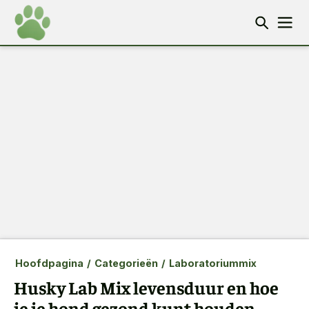
Hoofdpagina
/
Categorieën
/
Laboratoriummix
Husky Lab Mix levensduur en hoe
je je hond gezond kunt houden