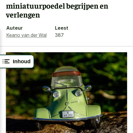
miniatuurpoedel begrijpen en
verlengen
Auteur
Leest
Keano van der Wal
387
Inhoud