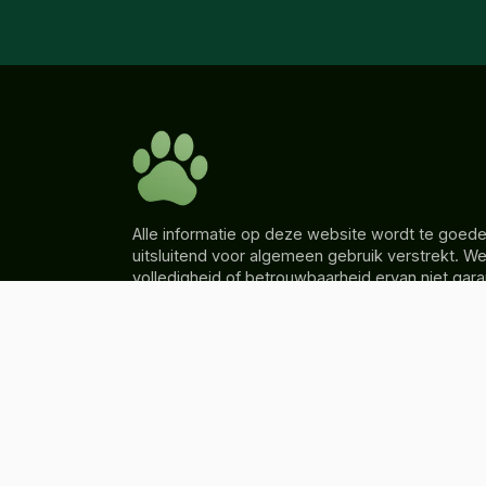
Alle informatie op deze website wordt te goede
uitsluitend voor algemeen gebruik verstrekt. W
volledigheid of betrouwbaarheid ervan niet ga
voorzichtig. Elke actie die u onderneemt op bas
informatie op hondbuddy.nl is geheel naar eig
HondBuddy is niet aansprakelijk voor enig verli
opgelopen door het gebruik van de verstrekte i