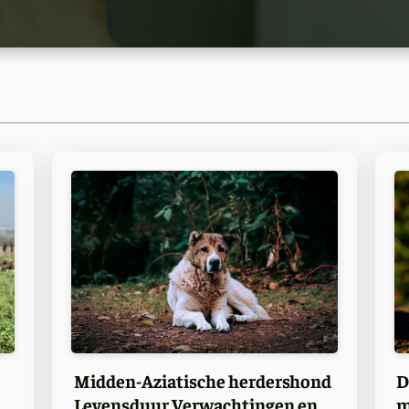
Midden-Aziatische herdershond
D
Levensduur Verwachtingen en
m