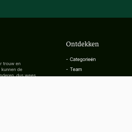
Ontdekken
-
Categorieën
r trouw en
-
Team
e kunnen de
randeren, dus wees
-
Over
is van de
en goeddunken.
-
FAQ
es en/of schade
nformatie.