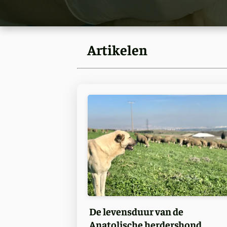
Artikelen
De levensduur van de
Anatolische herdershond