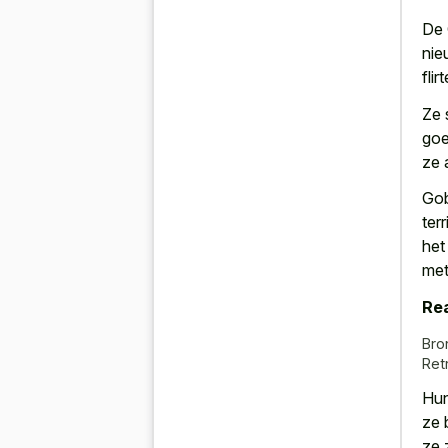
De 
nie
flir
Ze 
goe
ze 
Gob
ter
het
met
Rea
Bro
Ret
Hun
ze 
ze 