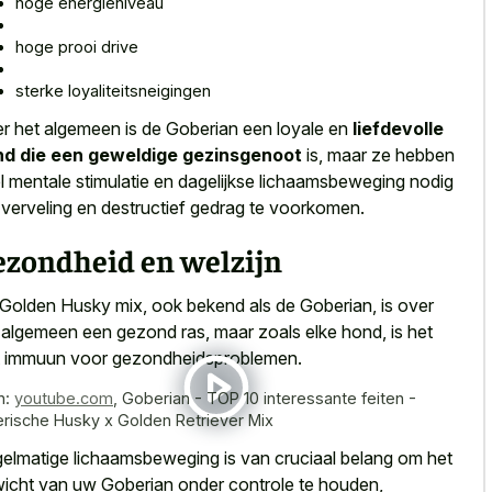
hoge energieniveau
hoge prooi drive
sterke loyaliteitsneigingen
r het algemeen is de Goberian een loyale en
liefdevolle
d die een geweldige gezinsgenoot
is, maar ze hebben
l mentale stimulatie en dagelijkse lichaamsbeweging nodig
verveling en destructief gedrag te voorkomen.
ezondheid en welzijn
Golden Husky mix, ook bekend als de Goberian, is over
 algemeen een gezond ras, maar zoals elke hond, is het
t immuun voor gezondheidsproblemen.
n:
youtube.com
,
Goberian - TOP 10 interessante feiten -
erische Husky x Golden Retriever Mix
elmatige lichaamsbeweging is van cruciaal belang om het
icht van uw Goberian onder controle te houden,