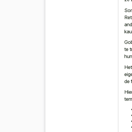
Som
Ret
and
kau
Gob
te 
hun
Het
eig
de 
Hie
tem