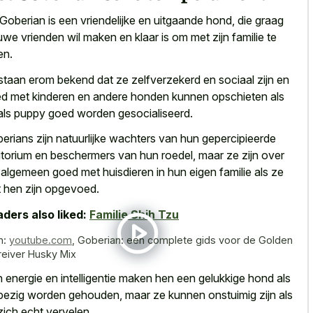
Goberian is een vriendelijke en uitgaande hond, die graag
uwe vrienden wil maken en klaar is om met zijn familie te
ten.
staan erom bekend dat ze zelfverzekerd en sociaal zijn en
d met kinderen en andere honden kunnen opschieten als
als puppy goed worden gesocialiseerd.
erians zijn
natuurlijke wachters van hun gepercipieerde
ritorium
en beschermers van hun roedel, maar ze zijn over
 algemeen goed met huisdieren in hun eigen familie als ze
 hen zijn opgevoed.
ders also liked:
Familie Shih Tzu
n:
youtube.com
,
Goberian: een complete gids voor de Golden
reiver Husky Mix
 energie en intelligentie maken hen een
gelukkige hond als
bezig worden gehouden
, maar ze kunnen onstuimig zijn als
zich echt vervelen.