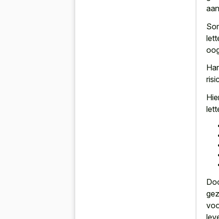
aan
Som
let
oog
Har
ris
Hie
lett
Doo
gez
voo
lev