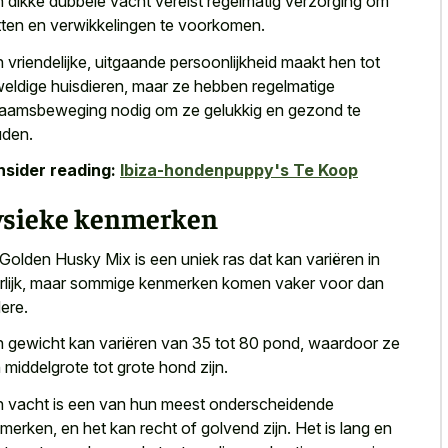
 dikke dubbele vacht vereist regelmatig verzorging om
ten en verwikkelingen te voorkomen.
 vriendelijke, uitgaande persoonlijkheid maakt hen tot
eldige huisdieren, maar ze hebben regelmatige
haamsbeweging nodig om ze gelukkig en gezond te
den.
sider reading:
Ibiza-hondenpuppy's Te Koop
ysieke kenmerken
Golden Husky Mix is een uniek ras dat kan variëren in
erlijk, maar sommige kenmerken komen vaker voor dan
ere.
 gewicht kan variëren van 35 tot 80 pond, waardoor ze
 middelgrote tot grote hond zijn.
 vacht is een van hun meest onderscheidende
merken, en het kan recht of golvend zijn. Het is lang en