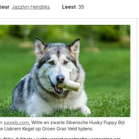
teur
Jazzlyn Hendriks
Leest
35
n:
pexels.com
,
Witte en zwarte Siberische Husky Puppy Bijt
te IJskrem Kegel op Groen Gras Veld tijdens