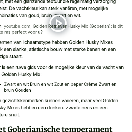
ht, met een
glanzende textuur die regelmatig verzorging
eist
. De vachtkleur kan sterk variëren, met mogelijke
binaties van goud, bruin, zwart en wit.
n:
youtube.com
,
Golden Retriever Husky Mix (Goberian): Is dit
te ras perfect voor u?
termen van lichaamstype hebben Golden Husky Mixes
k een slanke, atletische bouw met
sterke benen en een
izige staart
.
r is een
ruwe gids voor de mogelijke kleur
van de vacht van
 Golden Husky Mix:
Zwart en wit Bruin en wit Zout en peper Crème Zwart en
bruin Gouden
 gezichtskenmerken kunnen variëren, maar veel Golden
ky Mixes hebben een
donkere zwarte neus en een
tere snuit
.
et Goberianische temperament