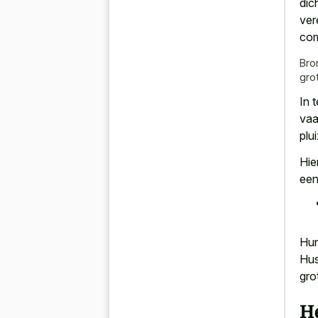
dic
ver
com
Bro
gro
In 
vaa
plu
Hie
een
Hun
Hus
gro
H