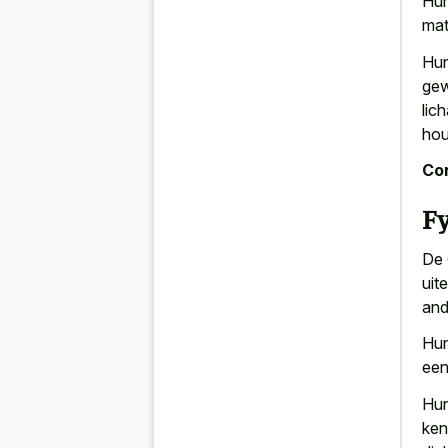
Hun
mat
Hun
gew
lic
hou
Con
F
De 
uit
and
Hun
een
Hun
ken