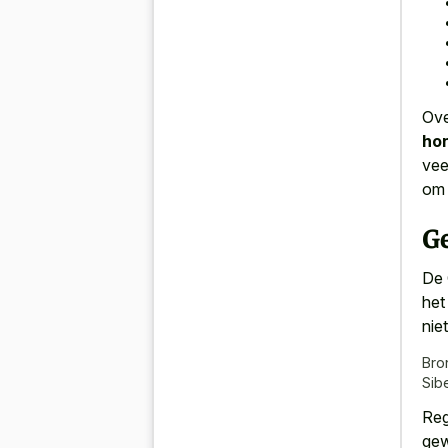
Ove
hon
vee
om 
G
De 
het
nie
Bro
Sib
Reg
gew