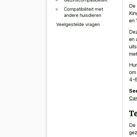
De 
Compatibiliteit met
Kin
andere huisdieren
en 
Veelgestelde vragen
Dez
en 
uit
met
Hu
om 
4-6
See
Ca
T
De 
gez