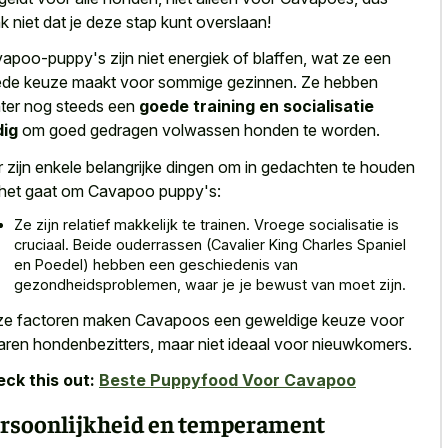
k niet dat je deze stap kunt overslaan!
apoo-puppy's zijn niet energiek of blaffen, wat ze een
de keuze maakt voor sommige gezinnen. Ze hebben
ter nog steeds een
goede training en socialisatie
dig
om goed gedragen volwassen honden te worden.
r zijn enkele belangrijke dingen om in gedachten te houden
 het gaat om Cavapoo puppy's:
Ze zijn relatief makkelijk te trainen. Vroege socialisatie is
cruciaal. Beide ouderrassen (Cavalier King Charles Spaniel
en Poedel) hebben een geschiedenis van
gezondheidsproblemen, waar je je bewust van moet zijn.
e factoren maken Cavapoos een
geweldige keuze voor
aren hondenbezitters
, maar niet ideaal voor nieuwkomers.
ck this out:
Beste Puppyfood Voor Cavapoo
rsoonlijkheid en temperament