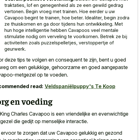
traktaties, lof en genegenheid als ze een gewild gedrag
vertonen. Begin vroeg met trainen. Hoe eerder u uw
Cavapoo begint te trainen, hoe beter. Idealiter, begin zodra
ze thuiskomen en ga door tijdens hun ontwikkeling. Met
hun hoge intelligentie hebben Cavapoos veel mentale
stimulatie nodig om verveling te voorkomen. Betrek ze bij
activiteiten zoals puzzelspelletjes, verstoppertje of
geurwerk.
r deze tips te volgen en consequent te zijn, bent u goed
weg om een gelukkige, gehoorzame en goed aangepaste
apoo-metgezel op te voeden.
commended read:
Veldspaniëlpuppy's Te Koop
rg en voeding
King Charles Cavapoo is een vriendelijke en evenwichtige
gezel die gedijt op menselijke interactie.
ervoor te zorgen dat uw Cavapoo gelukkig en gezond