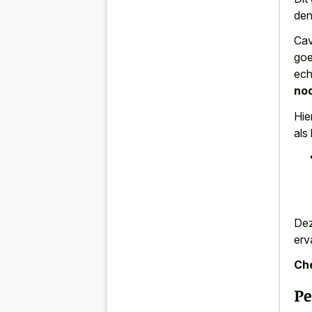
den
Cav
goe
ech
no
Hie
als
Dez
erv
Che
Pe