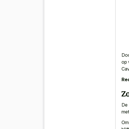
Doo
op 
Cav
Re
Zo
De 
met
Om 