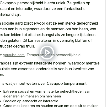
Cavapoo-persoonlijkheid is echt uniek. Ze gedijen op
dacht en interactie, waardoor ze een fantastische
iliehond zijn.
 sociale aard zorgt ervoor dat ze een sterke gehechtheid
men aan hun eigenaars en de mensen om hen heen, wat
s kan leiden tot afscheidsangst als ze
langere tijd alleen
den gelaten
. Dit kan resulteren in
overmatig blaffen of
tructief gedrag thuis
.
n:
youtube.com
,
Temperament en persoonlijkheid.
apoes zijn extreem intelligente honden, waardoor mentale
mulatie een essentieel onderdeel is van hun kwaliteit van
en.
r is wat je moet weten over Cavapoo temperament:
Extreem sociaal en vormen sterke gehechtheden aan
eigenaren en mensen om hen heen
Groeien op aandacht en interactie
Goed met kinderen en houden ervan om deel uit te maken