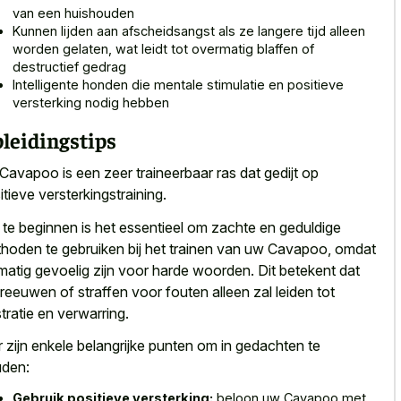
van een huishouden
Kunnen lijden aan afscheidsangst als ze
langere tijd alleen
worden gelaten
, wat leidt tot overmatig blaffen of
destructief gedrag
Intelligente honden die
mentale stimulatie en positieve
versterking nodig
hebben
leidingstips
Cavapoo is een zeer traineerbaar ras dat gedijt op
itieve versterkingstraining.
te beginnen is het essentieel om zachte en geduldige
hoden te gebruiken bij het trainen van uw Cavapoo, omdat
matig gevoelig zijn voor harde woorden
. Dit betekent dat
reeuwen of straffen voor fouten alleen zal leiden tot
stratie en verwarring.
r zijn enkele belangrijke punten om in gedachten te
den:
Gebruik positieve versterking:
beloon uw Cavapoo met