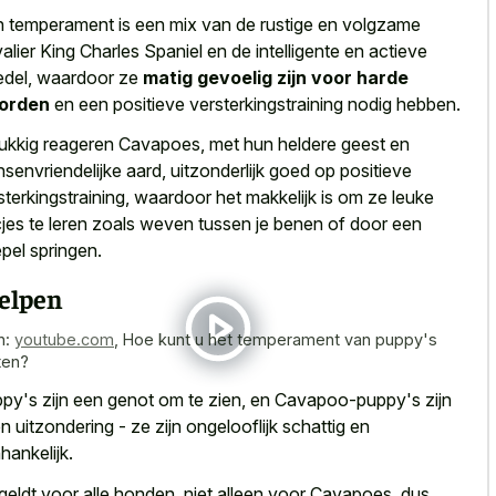
 temperament is een mix van de rustige en volgzame
alier King Charles Spaniel en de intelligente en actieve
del, waardoor ze
matig gevoelig zijn voor harde
orden
en een positieve versterkingstraining nodig hebben.
ukkig reageren Cavapoes, met hun heldere geest en
senvriendelijke aard, uitzonderlijk goed op positieve
sterkingstraining, waardoor het makkelijk is om ze
leuke
cjes te leren zoals weven
tussen je benen of door een
pel springen.
elpen
n:
youtube.com
,
Hoe kunt u het temperament van puppy's
ten?
py's zijn een genot om te zien, en Cavapoo-puppy's zijn
en
uitzondering - ze zijn ongelooflijk schattig
en
hankelijk.
 geldt voor alle honden, niet alleen voor Cavapoes, dus