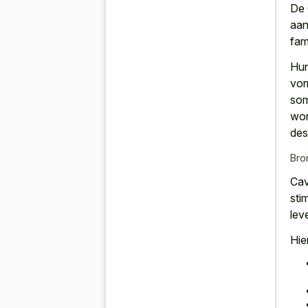
De 
aan
fam
Hun
vor
som
wor
des
Bro
Cav
sti
lev
Hie