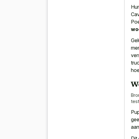
Hun
Cav
Poe
wo
Gel
men
ver
tru
hoe
W
Bro
tes
Pup
ge
aan
Dit