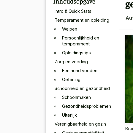
Inhoudsopgave
g
Intro & Quick Stats
Au
Temperament en opleiding
Welpen
Persoonlijkheid en
temperament
Opleidingstips
Zorg en voeding
Een hond voeden
Oefening
Schoonheid en gezondheid
Schoonmaken
Gezondheidsproblemen
Uiterlijk
Verenigbaarheid en gezin
Bro
Gezinscompatibiliteit