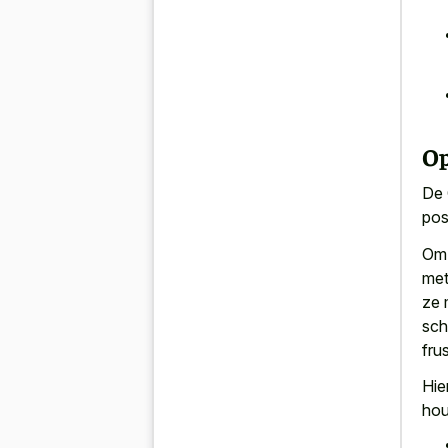
Op
De 
pos
Om 
met
ze
sch
fru
Hie
hou